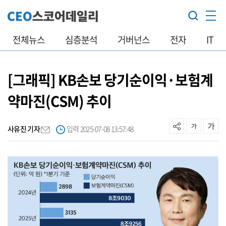
전체뉴스
심층분석
거버넌스
전자
IT
[그래픽] KB손보 당기순이익·보험계
약마진(CSM) 추이
사유진 기자
입력 2025-07-08 13:57:48