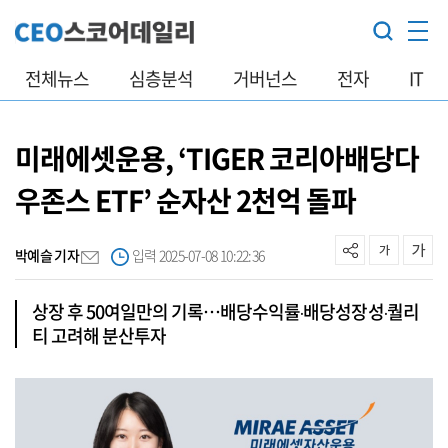
전체뉴스
심층분석
거버넌스
전자
IT
미래에셋운용, ‘TIGER 코리아배당다
우존스 ETF’ 순자산 2천억 돌파
박예슬 기자
입력 2025-07-08 10:22:36
상장 후 50여일만의 기록…배당수익률‧배당성장성‧퀄리
티 고려해 분산투자