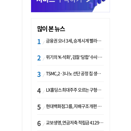
많이 본 뉴스
금융권 오너 3세, 승계 시계 빨라지나…한국투자 ‘속도’·미래에셋·메리츠는 ‘거리두기’
위기의 ‘K-석화’, 검찰 ‘담합’ 수사 착수…“LG·한화·롯데 등 7개 업체, 8개 제품 가격 담합”
TSMC, 2·3나노 선단 공정 칩 생산 가속화…삼성, 파운드리 확장 변수 맞나
LX홀딩스 최대주주 오르는 구형모 사장…계열사 실적 개선 ‘과제’
현대백화점그룹, 지배구조 개편 작업…지주사 행위제한 요건 해소
교보생명, 연금저축 적립금 4129억 증가 ‘1위’…KB라이프는 최대 감소율