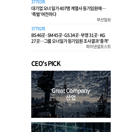
37793회
대기업 오너 일가 407명 계열사 등기임원에…
‘족벌’ 여전하다
부산일보
37792회
BS 46곳·SM 45곳·GS 34곳·부영 31곳·KG
27곳…그룹 오너일가 등기임원 조사결과 '충격'
파이낸셜포스트
CEO's PICK