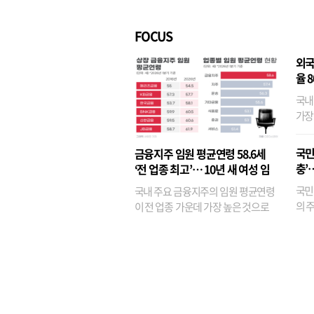
벌경영’ 고착화
·3위
FOCUS
외국
율 
국내
가장
반면
융이
국민
금융지주 임원 평균연령 58.6세
기관
충’
‘전 업종 최고’… 10년 새 여성 임
원은 14배 껑충
국민
국내 주요 금융지주의 임원 평균연령
의 주
이 전 업종 가운데 가장 높은 것으로
가까
나타났다. 금융업 특유의 경험 중심 인
가 
사와 내부 승진 문화가 이어지면서 10
의 대
년새 임원의 평균연령이 높아졌으며,
평균연령이 60대를 기...