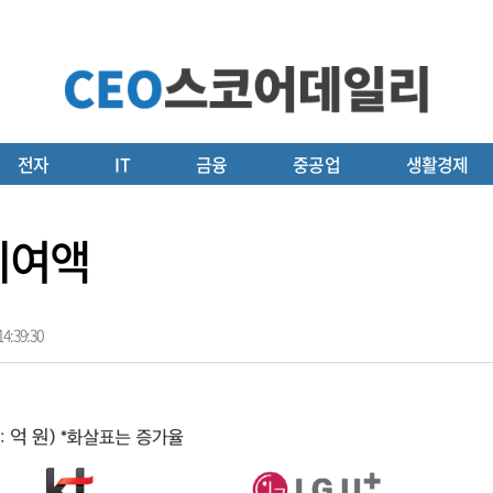
전자
IT
금융
중공업
생활경제
기여액
4:39:30