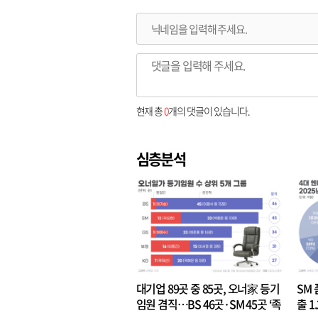
현재 총
0
개의 댓글이 있습니다.
심층분석
대기업 89곳 중 85곳, 오너家 등기
SM 
임원 겸직…BS 46곳·SM 45곳 ‘족
출 1