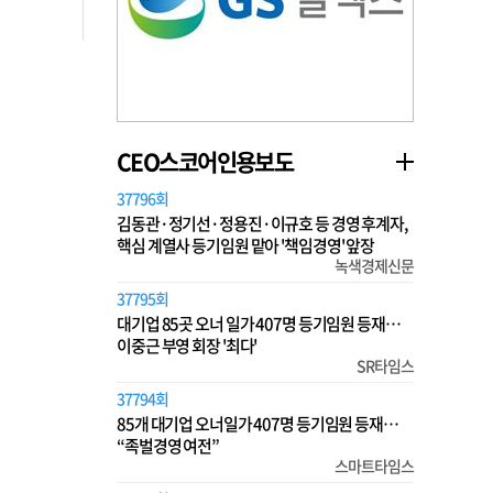
CEO스코어인용보도
37796회
김동관·정기선·정용진·이규호 등 경영 후계자,
핵심 계열사 등기임원 맡아 '책임경영' 앞장
녹색경제신문
37795회
대기업 85곳 오너 일가 407명 등기임원 등재…
이중근 부영 회장 '최다'
SR타임스
37794회
85개 대기업 오너일가 407명 등기임원 등재…
“족벌경영 여전”
스마트타임스