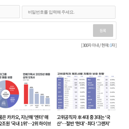
등록
[ 300자 이내 / 현재:
0
자 ]
품은 카카오, 지난해 '엔터' 매
고위공직자 車 4대 중 3대는 ‘국
.2조원 '국내 1위'…2위 하이브
산’…절반 ‘현대’·최다 ‘그랜저’