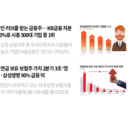
 JYP 순
인 러브콜 받는 금융주… KB금융 지분
80%로 시총 500대 기업 중 1위
 상장 금융지주 중 외국인 투자자 지분율이
 높은 기업은 KB금융인 것으로 나타났다.
 외국인 지분율이 가장 낮은 곳은 메리츠금
었다. 특히 KB금융은 지난달 말 기준 해외
연금 보유 보험주 가치 2분기 3조 ‘껑
투자자 지분율이...
… 삼성생명 90% 급등 덕
연금이 보유하고 있는 국내 상장 보험사들
식 가치가 올해 2분기(4~6월) 들어 3조원
이 불어난 것으로 집계됐다. 삼성생명 주가
이 기간 90% 가까이 치솟으면서 전체 증가분
부분을 책임진 덕...