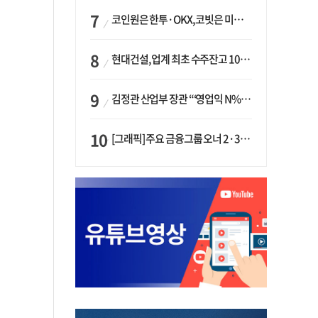
코인원은 한투·OKX, 코빗은 미래에셋…중소 거래소 ‘금융 동맹’ 승부수
현대건설, 업계 최초 수주잔고 100조 돌파…하반기 ‘원전’ 수주 드라이브
김정관 산업부 장관 “‘영업익 N% 성과급’ 지급 반대…주주·투자자 이익 반해”
[그래픽] 주요 금융그룹 오너 2·3세 현황