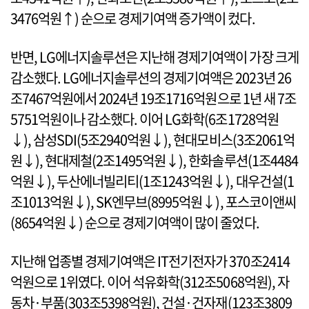
3476억원↑) 순으로 경제기여액 증가액이 컸다.
반면, LG에너지솔루션은 지난해 경제기여액이 가장 크게
감소했다. LG에너지솔루션의 경제기여액은 2023년 26
조7467억원에서 2024년 19조1716억원으로 1년 새 7조
5751억원이나 감소했다. 이어 LG화학(6조1728억원
↓), 삼성SDI(5조2940억원↓), 현대모비스(3조2061억
원↓), 현대제철(2조1495억원↓), 한화솔루션(1조4484
억원↓), 두산에너빌리티(1조1243억원↓), 대우건설(1
조1013억원↓), SK엔무브(8995억원↓), 포스코이앤씨
(8654억원↓) 순으로 경제기여액이 많이 줄었다.
지난해 업종별 경제기여액은 IT전기전자가 370조2414
억원으로 1위였다. 이어 석유화학(312조5068억원), 자
동차·부품(303조5398억원), 건설·건자재(123조3809