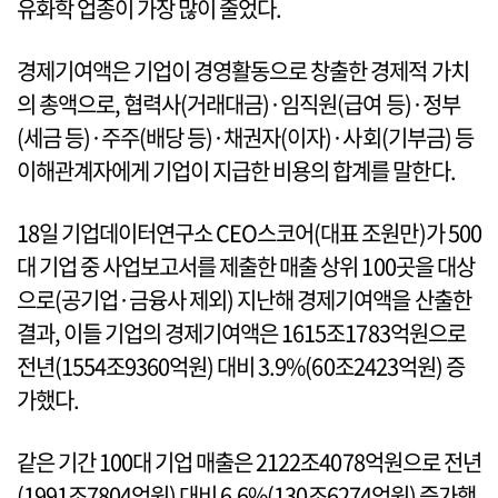
유화학 업종이 가장 많이 줄었다.
경제기여액은 기업이 경영활동으로 창출한 경제적 가치
의 총액으로, 협력사(거래대금)·임직원(급여 등)·정부
(세금 등)·주주(배당 등)·채권자(이자)·사회(기부금) 등
이해관계자에게 기업이 지급한 비용의 합계를 말한다.
18일 기업데이터연구소 CEO스코어(대표 조원만)가 500
대 기업 중 사업보고서를 제출한 매출 상위 100곳을 대상
으로(공기업·금융사 제외) 지난해 경제기여액을 산출한
결과, 이들 기업의 경제기여액은 1615조1783억원으로
전년(1554조9360억원) 대비 3.9%(60조2423억원) 증
가했다.
같은 기간 100대 기업 매출은 2122조4078억원으로 전년
(1991조7804억원) 대비 6.6%(130조6274억원) 증가했