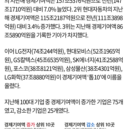
의 지난해 경제기여액은 157조5376억원으로 전년(147
조1710억원) 대비 7.0% 늘었다. 2위 현대자동차의 지난
해 경제기여액은 115조2187억원으로 전년(111조3898
억원) 대비 3.4% 증가했다. 3위는 지난해 경제기여액 86
조5890억원을 기록한 기아가 차지했다.
이어 LG전자(74조244억원), 현대모비스(52조1965억
원), GS칼텍스(45조6535억원), SK에너지(41조2588억
원), 포스코(38조8121억원), 삼성물산(38조4301억원),
LG화학(37조8880억원)이 경제기여액 ‘톱10’에 이름을
올렸다.
지난해 100대 기업 중 경제기여액이 증가한 기업은 75개
였고, 감소한 기업은 25개였다.