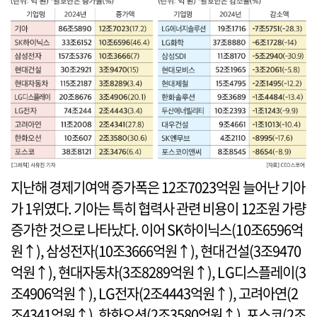
지난해 경제기여액 증가폭은 12조7023억원 늘어난 기아
가 1위였다. 기아는 특히 협력사 관련 비용이 12조원 가량
증가한 것으로 나타났다. 이어 SK하이닉스(10조6596억
원↑), 삼성전자(10조3666억원↑), 현대건설(3조9470
억원↑), 현대자동차(3조8289억원↑), LG디스플레이(3
조4906억원↑), LG전자(2조4443억원↑), 고려아연(2
조4341억원↑), 한화오션(2조3580억원↑), 포스코(2조