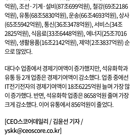
억원), 조선·기계·설비(87조699억원), 철강(69조2186
억원), 유통(68조5830억원), 운송(66조4693억원), 상사
(65조5942억원), 통신(36조3478억원), 서비스(34조
2825억원), 식음료(33조6448억원), 에너지(25조7016
억원), 생활용품(16조2142억원), 제약(2조3837억원) 순
으로 많았다.
대다수 업종에서 경제기여액이 증가했지만, 석유화학과
유통 등 2개 업종은 경제기여액이 감소했다. 업종 중에선
IT전기전자의 경제기여액이 18조6225억원 늘며 가장 많
이 증가했다. 반면, 석유화학 업종은 8658억원 줄며 가장
크게 감소했다. 이어 유통에서 856억원이 줄었다.
[CEO스코어데일리 / 김윤선 기자 /
yskk@ceoscore.co.kr]