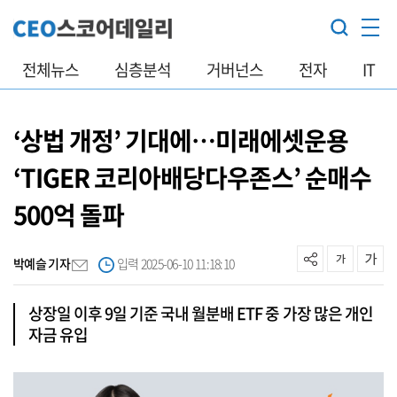
전체뉴스
심층분석
거버넌스
전자
IT
‘상법 개정’ 기대에…미래에셋운용
‘TIGER 코리아배당다우존스’ 순매수
500억 돌파
박예슬 기자
입력 2025-06-10 11:18:10
상장일 이후 9일 기준 국내 월분배 ETF 중 가장 많은 개인
자금 유입