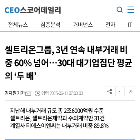
전체뉴스
심층분석
거버넌스
전자
IT
셀트리온그룹, 3년 연속 내부거래 비
중 60% 넘어…30대 대기업집단 평균
의 ‘두 배’
김지원 기자
입력 2025-06-11 07:00:00
지난해 내부거래 규모 총 2조6000억원 수준
셀트리온, 셀트리온제약과 수의계약만 31건
계열사 티에스이엔씨는 내부거래 비중 89.8%