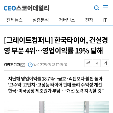
전체뉴스
심층분석
거버넌스
전자
IT
[그레이트컴퍼니] 한국타이어, 건실경
영 부문 4위…영업이익률 19% 달해
김병훈 기자
입력 2025-05-28 17:45:00
지난해 영업이익률 18.7%…금호·넥센보다 훨씬 높아
‘고수익’ 고인치·고성능 타이어 판매 늘려 수익성 개선
한국·미국공장 제조원가 부담…“개선 노력 지속할 것”