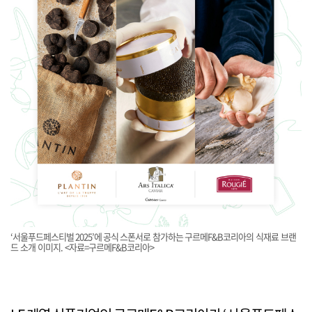
‘서울푸드페스티벌 2025’에 공식 스폰서로 참가하는 구르메F&B코리아의 식재료 브랜
드 소개 이미지. <자료=구르메F&B코리아>