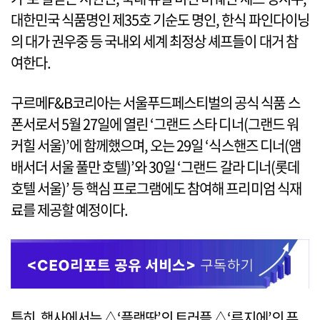
대한민국 식품명인 제35호 기순도 명인, 한식 파인다이닝
의 대가 권우중 등 국내외 세계 최정상 셰프들이 대거 참
여한다.
구르메F&B코리아는 서울푸드페스티벌의 공식 식품 스
폰서로서 5월 27일에 열린 ‘그랜드 스타 디너(그랜드 워
커힐 서울)’에 함께했으며, 오는 29일 ‘식스핸즈 디너(앰
배서더 서울 풀만 호텔)’와 30일 ‘그랜드 갈라 디너(롯데
호텔 서울)’ 등 핵심 프로그램에도 참여해 프리미엄 식재
료를 제공할 예정이다.
특히, 행사에서는 △‘플랭땅’의 트러플 △‘루지에’의 푸