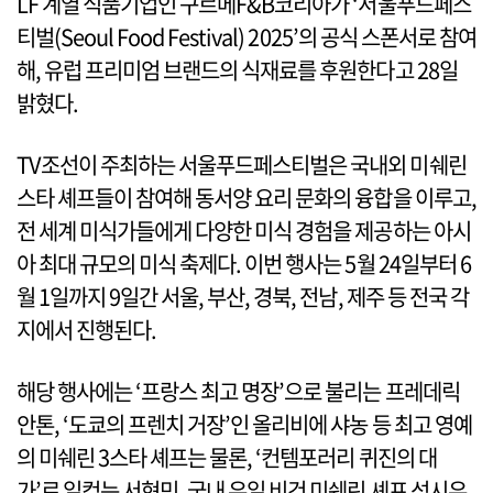
LF 계열 식품기업인 구르메F&B코리아가 ‘서울푸드페스
티벌(Seoul Food Festival) 2025’의 공식 스폰서로 참여
해, 유럽 프리미엄 브랜드의 식재료를 후원한다고 28일
밝혔다.
TV조선이 주최하는 서울푸드페스티벌은 국내외 미쉐린
스타 셰프들이 참여해 동서양 요리 문화의 융합을 이루고,
전 세계 미식가들에게 다양한 미식 경험을 제공하는 아시
아 최대 규모의 미식 축제다. 이번 행사는 5월 24일부터 6
월 1일까지 9일간 서울, 부산, 경북, 전남, 제주 등 전국 각
지에서 진행된다.
해당 행사에는 ‘프랑스 최고 명장’으로 불리는 프레데릭
안톤, ‘도쿄의 프렌치 거장’인 올리비에 샤농 등 최고 영예
의 미쉐린 3스타 셰프는 물론, ‘컨템포러리 퀴진의 대
가’로 일컫는 서현민, 국내 유일 비건 미쉐린 셰프 성시우,