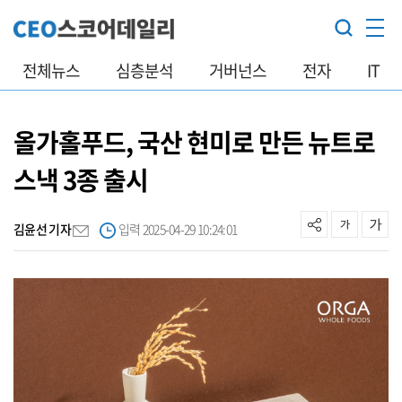
전체뉴스
심층분석
거버넌스
전자
IT
올가홀푸드, 국산 현미로 만든 뉴트로
스낵 3종 출시
김윤선 기자
입력 2025-04-29 10:24:01