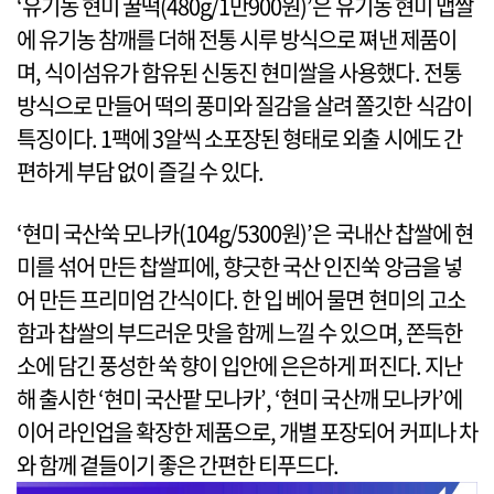
‘유기농 현미 꿀떡(480g/1만900원)’은 유기농 현미 맵쌀
에 유기농 참깨를 더해 전통 시루 방식으로 쪄낸 제품이
며, 식이섬유가 함유된 신동진 현미쌀을 사용했다. 전통
방식으로 만들어 떡의 풍미와 질감을 살려 쫄깃한 식감이
특징이다. 1팩에 3알씩 소포장된 형태로 외출 시에도 간
편하게 부담 없이 즐길 수 있다.
‘현미 국산쑥 모나카(104g/5300원)’은 국내산 찹쌀에 현
미를 섞어 만든 찹쌀피에, 향긋한 국산 인진쑥 앙금을 넣
어 만든 프리미엄 간식이다. 한 입 베어 물면 현미의 고소
함과 찹쌀의 부드러운 맛을 함께 느낄 수 있으며, 쫀득한
소에 담긴 풍성한 쑥 향이 입안에 은은하게 퍼진다. 지난
해 출시한 ‘현미 국산팥 모나카’, ‘현미 국산깨 모나카’에
이어 라인업을 확장한 제품으로, 개별 포장되어 커피나 차
와 함께 곁들이기 좋은 간편한 티푸드다.