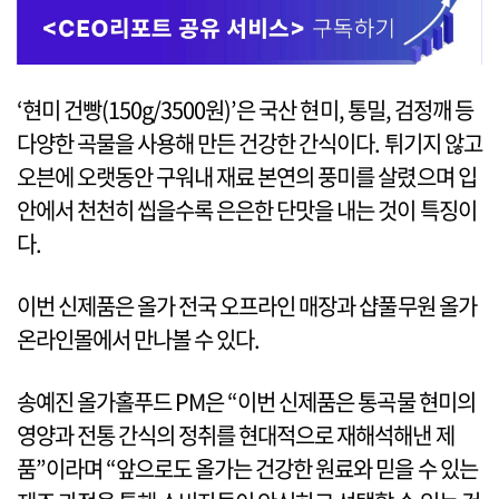
‘현미 건빵(150g/3500원)’은 국산 현미, 통밀, 검정깨 등
다양한 곡물을 사용해 만든 건강한 간식이다. 튀기지 않고
오븐에 오랫동안 구워내 재료 본연의 풍미를 살렸으며 입
안에서 천천히 씹을수록 은은한 단맛을 내는 것이 특징이
다.
이번 신제품은 올가 전국 오프라인 매장과 샵풀무원 올가
온라인몰에서 만나볼 수 있다.
송예진 올가홀푸드 PM은 “이번 신제품은 통곡물 현미의
영양과 전통 간식의 정취를 현대적으로 재해석해낸 제
품”이라며 “앞으로도 올가는 건강한 원료와 믿을 수 있는