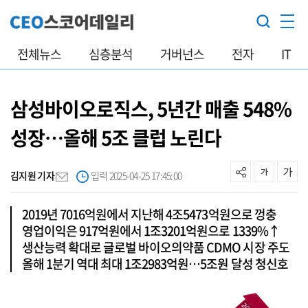
전체뉴스
심층분석
거버넌스
전자
IT
삼성바이오로직스, 5년간 매출 548%
성장…올해 5조 클럽 노린다
김지원 기자
입력 2025-04-25 17:45:00
2019년 7016억원에서 지난해 4조5473억원으로 껑충
영업이익은 917억원에서 1조3201억원으로 1339%↑
생산능력 확대로 글로벌 바이오의약품 CDMO 시장 주도
올해 1분기 역대 최대 1조2983억원…5조원 달성 청신호