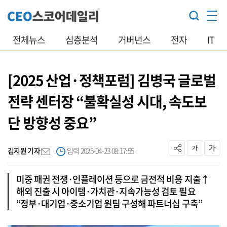
전체뉴스
심층분석
거버넌스
전자
IT
[2025 산업·정책포럼] 김병국 글로벌
전략 센터장 “불확실성 시대, 속도보
단 방향성 중요”
김지원 기자
입력 2025-04-23 08:17:55
미중 패권 전쟁·인플레이션 등으로 금전적 비용 지출↑
해외 진출 시 아이템·가치관·지속가능성 검토 필요
“정부·대기업·중소기업 원팀 구성해 파트너십 구축”