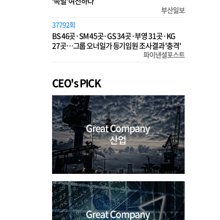
‘족벌’ 여전하다
부산일보
37792회
BS 46곳·SM 45곳·GS 34곳·부영 31곳·KG
27곳…그룹 오너일가 등기임원 조사결과 '충격'
파이낸셜포스트
CEO's PICK