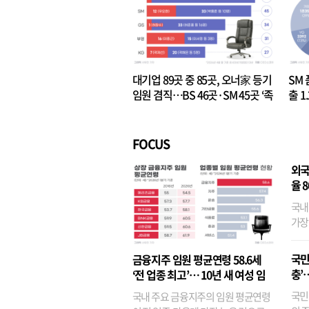
대기업 89곳 중 85곳, 오너家 등기
SM 
임원 겸직…BS 46곳·SM 45곳 ‘족
출 1
벌경영’ 고착화
·3위
FOCUS
외국
율 
국내
가장
반면
융이
국민
금융지주 임원 평균연령 58.6세
기관
충’
‘전 업종 최고’… 10년 새 여성 임
원은 14배 껑충
국민
국내 주요 금융지주의 임원 평균연령