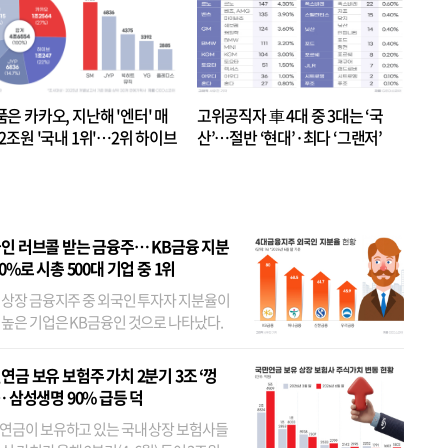
품은 카카오, 지난해 '엔터' 매
고위공직자 車 4대 중 3대는 ‘국
.2조원 '국내 1위'…2위 하이브
산’…절반 ‘현대’·최다 ‘그랜저’
 JYP 순
인 러브콜 받는 금융주… KB금융 지분
80%로 시총 500대 기업 중 1위
 상장 금융지주 중 외국인 투자자 지분율이
 높은 기업은 KB금융인 것으로 나타났다.
 외국인 지분율이 가장 낮은 곳은 메리츠금
었다. 특히 KB금융은 지난달 말 기준 해외
연금 보유 보험주 가치 2분기 3조 ‘껑
투자자 지분율이...
… 삼성생명 90% 급등 덕
연금이 보유하고 있는 국내 상장 보험사들