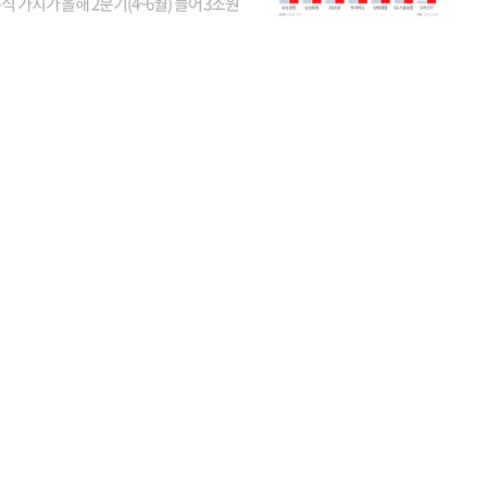
식 가치가 올해 2분기(4~6월) 들어 3조원
이 불어난 것으로 집계됐다. 삼성생명 주가
이 기간 90% 가까이 치솟으면서 전체 증가분
부분을 책임진 덕...