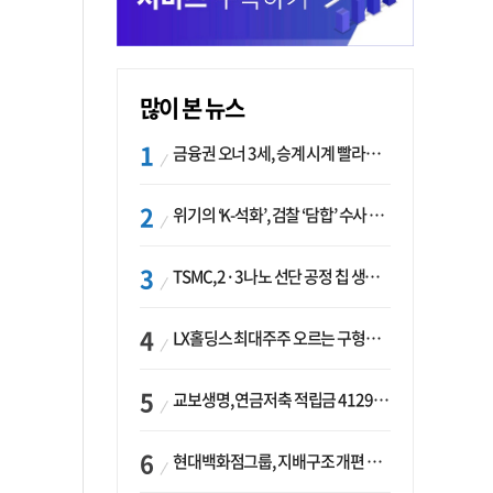
많이 본 뉴스
금융권 오너 3세, 승계 시계 빨라지나…한국투자 ‘속도’·미래에셋·메리츠는 ‘거리두기’
위기의 ‘K-석화’, 검찰 ‘담합’ 수사 착수…“LG·한화·롯데 등 7개 업체, 8개 제품 가격 담합”
TSMC, 2·3나노 선단 공정 칩 생산 가속화…삼성, 파운드리 확장 변수 맞나
LX홀딩스 최대주주 오르는 구형모 사장…계열사 실적 개선 ‘과제’
교보생명, 연금저축 적립금 4129억 증가 ‘1위’…KB라이프는 최대 감소율
현대백화점그룹, 지배구조 개편 작업…지주사 행위제한 요건 해소