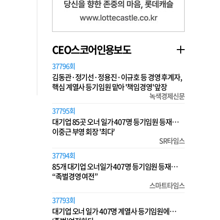
CEO스코어인용보도
37796회
김동관·정기선·정용진·이규호 등 경영 후계자,
핵심 계열사 등기임원 맡아 '책임경영' 앞장
녹색경제신문
37795회
대기업 85곳 오너 일가 407명 등기임원 등재…
이중근 부영 회장 '최다'
SR타임스
37794회
85개 대기업 오너일가 407명 등기임원 등재…
“족벌경영 여전”
스마트타임스
37793회
대기업 오너 일가 407명 계열사 등기임원에…