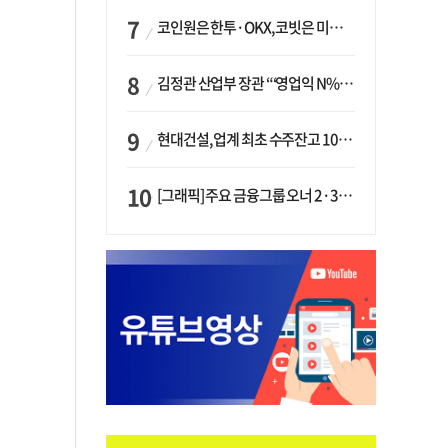
코인원은 한투·OKX, 코빗은 미래에셋…중소 거래소 ‘금융 동맹’ 승부수
김정관 산업부 장관 “‘영업익 N% 성과급’ 지급 반대…주주·투자자 이익 반해”
현대건설, 업계 최초 수주잔고 100조 돌파…하반기 ‘원전’ 수주 드라이브
[그래픽] 주요 금융그룹 오너 2·3세 현황