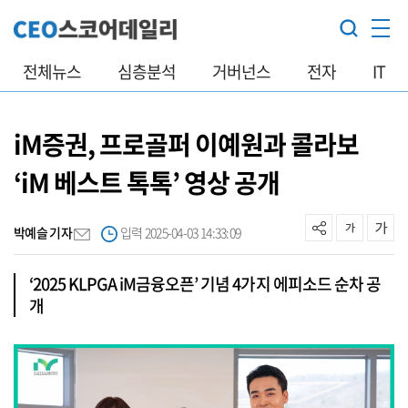
전체뉴스
심층분석
거버넌스
전자
IT
iM증권, 프로골퍼 이예원과 콜라보
‘iM 베스트 톡톡’ 영상 공개
박예슬 기자
입력 2025-04-03 14:33:09
‘2025 KLPGA iM금융오픈’ 기념 4가지 에피소드 순차 공
개