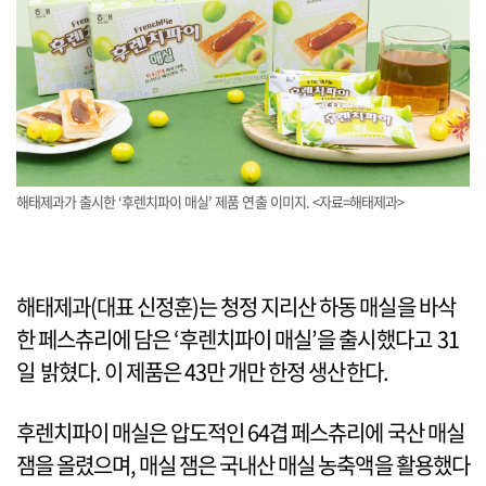
해태제과가 출시한 ‘후렌치파이 매실’ 제품 연출 이미지. <자료=해태제과>
해태제과(대표 신정훈)는 청정 지리산 하동 매실을 바삭
한 페스츄리에 담은 ‘후렌치파이 매실’을 출시했다고 31
일 밝혔다. 이 제품은 43만 개만 한정 생산한다.
후렌치파이 매실은 압도적인 64겹 페스츄리에 국산 매실
잼을 올렸으며, 매실 잼은 국내산 매실 농축액을 활용했다