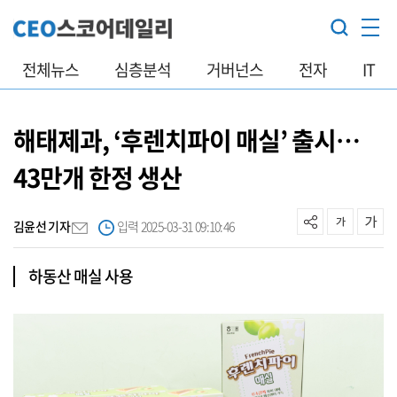
전체뉴스
심층분석
거버넌스
전자
IT
해태제과, ‘후렌치파이 매실’ 출시…
43만개 한정 생산
김윤선 기자
입력 2025-03-31 09:10:46
하동산 매실 사용