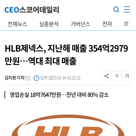
전체뉴스
심층분석
거버넌스
전자
IT
HLB제넥스, 지난해 매출 354억2979
만원…역대 최대 매출
김지원 기자
입력 2025-03-14 16:22:22
영업손실 18억7647만원…전년 대비 80% 감소