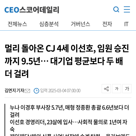
전체뉴스
심층분석
거버넌스
전자
IT
멀리 돌아온 CJ 4세 이선호, 임원 승진
까지 9.5년… 대기업 평균보다 두 배
더 걸려
김연지 기자
입력 2025-03-04 07:00:00
누나 이경후 부사장 5.7년, 매형 정종환 총괄 6.6년보다 더
걸려
이선호 경영리더, 23살에 입사…사회적 물의로 1년여 자
숙