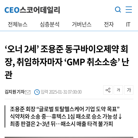
전체뉴스
심층분석
거버넌스
전자
IT
‘오너 2세’ 조용준 동구바이오제약 회
장, 취임하자마자 ‘GMP 취소소송’ 난
관
김지원 기자
입력 2025-01-31 07:00:00
조용준 회장 “글로벌 토탈헬스케어 기업 도약 목표”
식약처와 소송 중…휴텍스 1심 패소로 승소 가능성↓
최종 판결은 2~3년 뒤…패소시 매출 타격 불가피