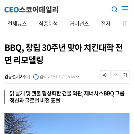
전체뉴스
심층분석
거버넌스
전자
IT
BBQ, 창립 30주년 맞아 치킨대학 전
면 리모델링
김윤선 기자
입력 2025-01-22 15:48:37
닭 날개 및 횃불 형상화한 건물 외관, 제너시스BBQ 그룹
정신과 글로벌 비전 표현