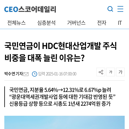
전체뉴스
심층분석
거버넌스
전자
IT
국민연금이 HDC현대산업개발 주식
비중을 대폭 늘린 이유는?
박수연 기자
입력 2025-01-16 07:00:00
국민연금, 지분율 5.64%→12.31%로 6.67%p 늘려
“광운대역세권개발사업 등에 대한 기대감 반영된 듯”
신용등급 상향 등으로 시총도 1년새 2274억원 증가