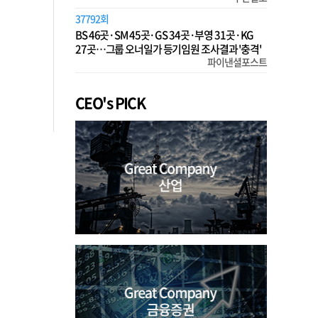
37792회
BS 46곳·SM 45곳·GS 34곳·부영 31곳·KG
27곳…그룹 오너일가 등기임원 조사결과 '충격'
파이낸셜포스트
CEO's PICK