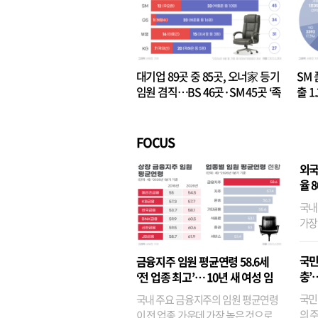
대기업 89곳 중 85곳, 오너家 등기
SM 
임원 겸직…BS 46곳·SM 45곳 ‘족
출 1
벌경영’ 고착화
·3위
FOCUS
외국
율 
국내
가장
반면
융이
국민
금융지주 임원 평균연령 58.6세
기관
충’
‘전 업종 최고’… 10년 새 여성 임
원은 14배 껑충
국민
국내 주요 금융지주의 임원 평균연령
의 주
이 전 업종 가운데 가장 높은 것으로