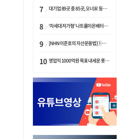
대기업 89곳 중 85곳, 오너家 등기임원 겸직…BS 46곳·SM 45곳 ‘족벌경영’ 고착화
‘차세대 저가형’ 나트륨이온배터리 시대 오나…LG화학·에코프로, 상용화 속도낸다
[NHN 이준호의 자산운용법]①이니시오·JLC ‘부동산’-JLC파트너스 ‘투자’…“부동산 담보대출로 투자재원 확보”
영업익 1000억원 목표 내세운 롯데마트…하반기 ‘오카도’ 시험대