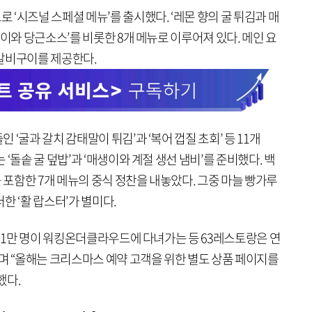
‘시즈널 스페셜 메뉴’를 출시했다. ‘레몬 향의 굴 튀김과 매
구이와 당근소스’를 비롯한 8개 메뉴로 이루어져 있다. 메인 요
갈비구이를 제공한다.
‘굴과 갈치 감태말이 튀김’과 ‘복어 껍질 초회’ 등 11개
‘돌솥 굴 덮밥’과 ‘매생이와 계절 생선 냄비’를 준비했다. 백
를 포함한 7개 메뉴의 중식 정찬을 내놓았다. 그중 마늘 빵가루
한 ‘활 랍스터’가 별미다.
약 1만 명이 워킹온더클라우드에 다녀가는 등 63레스토랑은 연
며 “올해는 크리스마스 예약 고객을 위한 별도 상품 페이지를
했다.