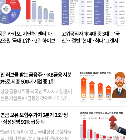
품은 카카오, 지난해 '엔터' 매
고위공직자 車 4대 중 3대는 ‘국
.2조원 '국내 1위'…2위 하이브
산’…절반 ‘현대’·최다 ‘그랜저’
 JYP 순
인 러브콜 받는 금융주… KB금융 지분
80%로 시총 500대 기업 중 1위
 상장 금융지주 중 외국인 투자자 지분율이
 높은 기업은 KB금융인 것으로 나타났다.
 외국인 지분율이 가장 낮은 곳은 메리츠금
었다. 특히 KB금융은 지난달 말 기준 해외
연금 보유 보험주 가치 2분기 3조 ‘껑
투자자 지분율이...
… 삼성생명 90% 급등 덕
연금이 보유하고 있는 국내 상장 보험사들
식 가치가 올해 2분기(4~6월) 들어 3조원