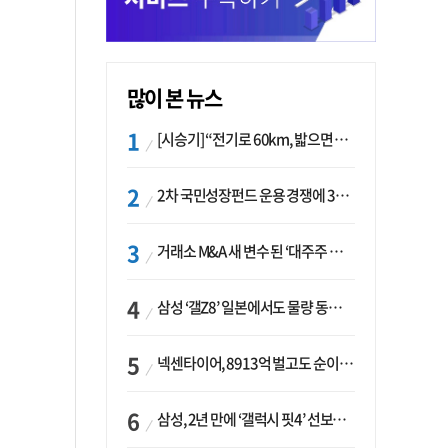
많이 본 뉴스
[시승기] “전기로 60km, 밟으면 462마력”…볼보 XC60 T8의 두 얼굴
2차 국민성장펀드 운용 경쟁에 33개사 몰렸다…신한·하나 등 새 얼굴 대거 합류
거래소 M&A 새 변수 된 ‘대주주 심사’…네이버·두나무 결합도 영향권
삼성 ‘갤Z8’ 일본에서도 물량 동났다…애플 참전 앞두고 선두 수성 ‘시험대’
넥센타이어, 8913억 벌고도 순이익 2억…유럽 세부담에 이익 증발
삼성, 2년 만에 ‘갤럭시 핏4’ 선보이나…웨어러블 생태계 확장 ‘시동’