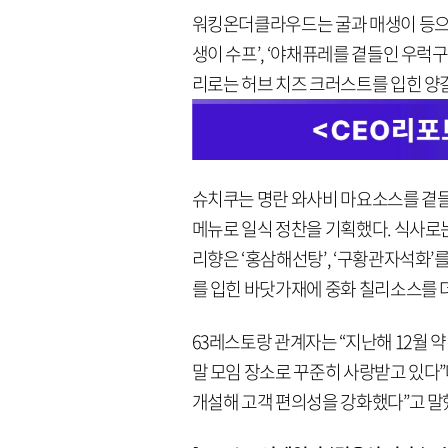
워킹온더클라우드는 굴과 매생이 등으로 
생이 수프’, ‘야채퓨레를 곁들인 우럭
리로는 허브 치즈 크러스트를 입힌 양
슈치쿠는 명란 와사비 마요소스를 곁들인 
메뉴로 일식 정찬을 기획했다. 식사로는 
리향은 ‘홍삼해선탕’, ‘구황관자석화’
를 입힌 바닷가재에 중화 칠리소스를 더
63레스토랑 관계자는 “지난해 12월 
말 모임 장소로 꾸준히 사랑받고 있다”
개설해 고객 편의성을 강화했다”고 말