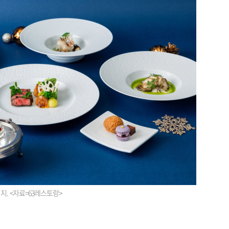
지. <자료=63레스토랑>