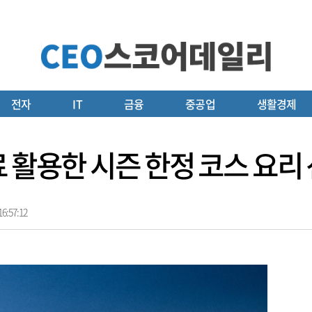
전자
IT
금융
중공업
생활경제
료 활용한 시즌 한정 코스 요리
6:57:12