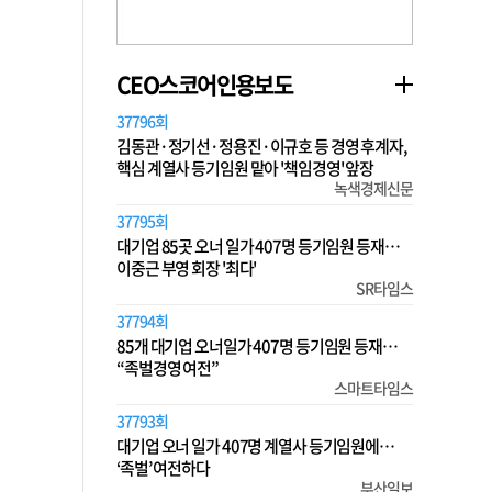
CEO스코어인용보도
37796회
김동관·정기선·정용진·이규호 등 경영 후계자,
핵심 계열사 등기임원 맡아 '책임경영' 앞장
녹색경제신문
37795회
대기업 85곳 오너 일가 407명 등기임원 등재…
이중근 부영 회장 '최다'
SR타임스
37794회
85개 대기업 오너일가 407명 등기임원 등재…
“족벌경영 여전”
스마트타임스
37793회
대기업 오너 일가 407명 계열사 등기임원에…
‘족벌’ 여전하다
부산일보