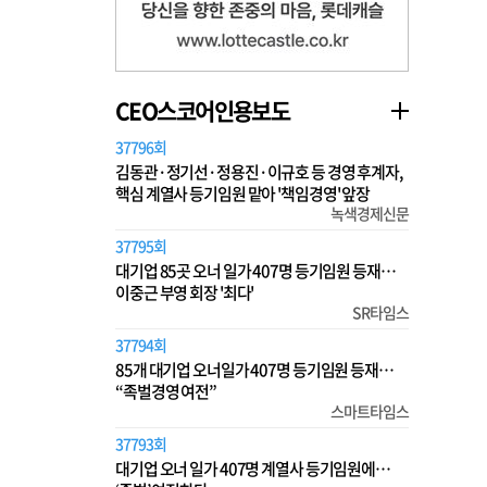
CEO스코어인용보도
37796회
김동관·정기선·정용진·이규호 등 경영 후계자,
핵심 계열사 등기임원 맡아 '책임경영' 앞장
녹색경제신문
37795회
대기업 85곳 오너 일가 407명 등기임원 등재…
이중근 부영 회장 '최다'
SR타임스
37794회
85개 대기업 오너일가 407명 등기임원 등재…
“족벌경영 여전”
스마트타임스
37793회
대기업 오너 일가 407명 계열사 등기임원에…