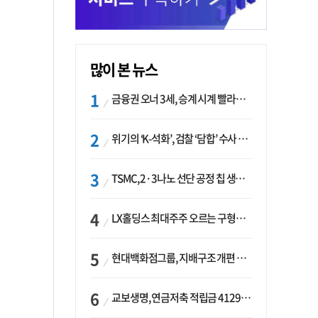
많이 본 뉴스
금융권 오너 3세, 승계 시계 빨라지나…한국투자 ‘속도’·미래에셋·메리츠는 ‘거리두기’
위기의 ‘K-석화’, 검찰 ‘담합’ 수사 착수…“LG·한화·롯데 등 7개 업체, 8개 제품 가격 담합”
TSMC, 2·3나노 선단 공정 칩 생산 가속화…삼성, 파운드리 확장 변수 맞나
LX홀딩스 최대주주 오르는 구형모 사장…계열사 실적 개선 ‘과제’
현대백화점그룹, 지배구조 개편 작업…지주사 행위제한 요건 해소
교보생명, 연금저축 적립금 4129억 증가 ‘1위’…KB라이프는 최대 감소율