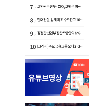
코인원은 한투·OKX, 코빗은 미래에셋…중소 거래소 ‘금융 동맹’ 승부수
현대건설, 업계 최초 수주잔고 100조 돌파…하반기 ‘원전’ 수주 드라이브
김정관 산업부 장관 “‘영업익 N% 성과급’ 지급 반대…주주·투자자 이익 반해”
[그래픽] 주요 금융그룹 오너 2·3세 현황