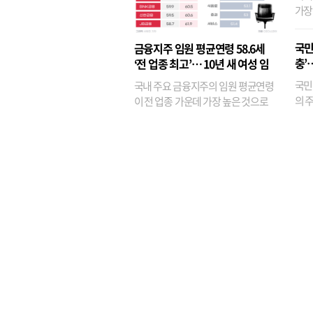
가장
반면
융이
국민
금융지주 임원 평균연령 58.6세
기관
충’
‘전 업종 최고’… 10년 새 여성 임
원은 14배 껑충
국민
국내 주요 금융지주의 임원 평균연령
의 주
이 전 업종 가운데 가장 높은 것으로
가까
나타났다. 금융업 특유의 경험 중심 인
가 
사와 내부 승진 문화가 이어지면서 10
의 대
년새 임원의 평균연령이 높아졌으며,
평균연령이 60대를 기...