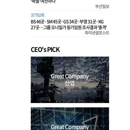
‘족벌’ 여전하다
부산일보
37792회
BS 46곳·SM 45곳·GS 34곳·부영 31곳·KG
27곳…그룹 오너일가 등기임원 조사결과 '충격'
파이낸셜포스트
CEO's PICK