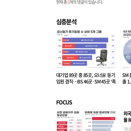
현재 총
0
개의 댓글이 있습니다.
심층분석
대기업 89곳 중 85곳, 오너家 등기
SM 
임원 겸직…BS 46곳·SM 45곳 ‘족
출 1
벌경영’ 고착화
·3위
FOCUS
외국
율 
국내