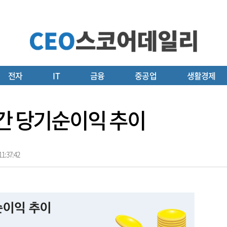
전자
IT
금융
중공업
생활경제
연간 당기순이익 추이
1:37:42