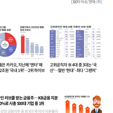
[ 300자 이내 / 현재:
0
자 ]
품은 카카오, 지난해 '엔터' 매
고위공직자 車 4대 중 3대는 ‘국
.2조원 '국내 1위'…2위 하이브
산’…절반 ‘현대’·최다 ‘그랜저’
 JYP 순
인 러브콜 받는 금융주… KB금융 지분
80%로 시총 500대 기업 중 1위
 상장 금융지주 중 외국인 투자자 지분율이