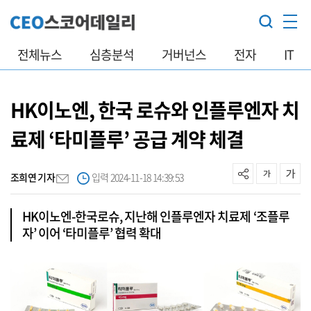
전체뉴스
심층분석
거버넌스
전자
IT
HK이노엔, 한국 로슈와 인플루엔자 치
료제 ‘타미플루’ 공급 계약 체결
조희연 기자
입력 2024-11-18 14:39:53
HK이노엔-한국로슈, 지난해 인플루엔자 치료제 ‘조플루
자’ 이어 ‘타미플루’ 협력 확대