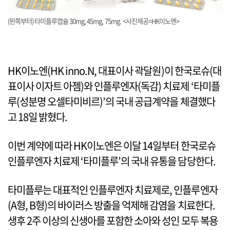
(왼쪽부터) 타미플루캡슐 30mg, 45mg, 75mg. <사진제공=HK이노엔>
HK이노엔(HK inno.N, 대표이사 곽달원)이 한국로슈(대
표이사 이자트 아젬)와 인플루엔자(독감) 치료제 ‘타미플
루(성분명 오셀타미비르)’의 국내 공급계약을 체결했다
고 18일 밝혔다.
이번 계약에 따라 HK이노엔은 이달 14일부터 한국로슈
인플루엔자 치료제 ‘타미플루’의 국내 유통을 담당한다.
타미플루는 대표적인 인플루엔자 치료제로, 인플루엔자
(A형, B형)의 바이러스 방출을 억제해 감염을 치료한다.
생후 2주 이상의 신생아를 포함한 소아와 성인 모두 복용