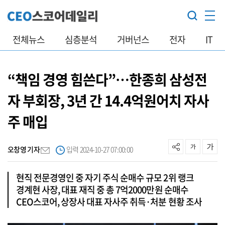
전체뉴스
심층분석
거버넌스
전자
IT
“책임 경영 힘쓴다”…한종희 삼성전
자 부회장, 3년 간 14.4억원어치 자사
주 매입
오창영 기자
입력 2024-10-27 07:00:00
현직 전문경영인 중 자기 주식 순매수 규모 2위 랭크
경계현 사장, 대표 재직 중 총 7억2000만원 순매수
CEO스코어, 상장사 대표 자사주 취득·처분 현황 조사