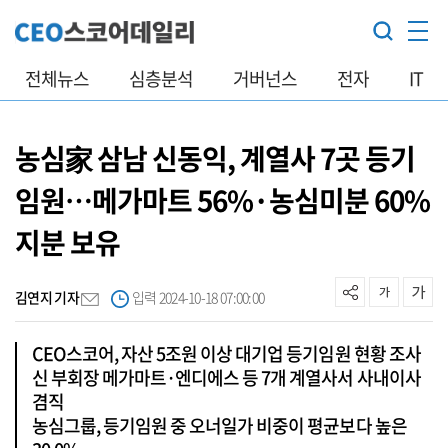
전체뉴스
심층분석
거버넌스
전자
IT
농심家 삼남 신동익, 계열사 7곳 등기
임원…메가마트 56%·농심미분 60%
지분 보유
김연지 기자
입력 2024-10-18 07:00:00
CEO스코어, 자산 5조원 이상 대기업 등기임원 현황 조사
신 부회장 메가마트·엔디에스 등 7개 계열사서 사내이사
겸직
농심그룹, 등기임원 중 오너일가 비중이 평균보다 높은