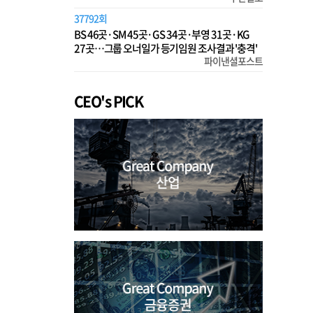
37792회
BS 46곳·SM 45곳·GS 34곳·부영 31곳·KG
27곳…그룹 오너일가 등기임원 조사결과 '충격'
파이낸셜포스트
CEO's PICK