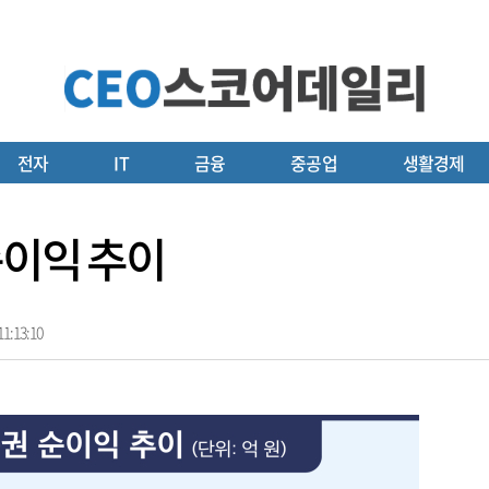
전자
IT
금융
중공업
생활경제
순이익 추이
1:13:10