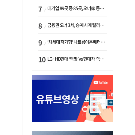
대기업 89곳 중 85곳, 오너家 등기임원 겸직…BS 46곳·SM 45곳 ‘족벌경영’ 고착화
금융권 오너 3세, 승계 시계 빨라지나…한국투자 ‘속도’·미래에셋·메리츠는 ‘거리두기’
‘차세대 저가형’ 나트륨이온배터리 시대 오나…LG화학·에코프로, 상용화 속도낸다
LG·HD현대 ‘잭팟’ vs 현대차 ‘쪽박’…글로벌 사모펀드, 韓 대기업 투자 ‘희비’