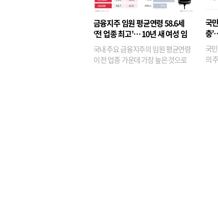
반면
융이
국민
금융지주 임원 평균연령 58.6세
기관
충’
‘전 업종 최고’… 10년 새 여성 임
원은 14배 껑충
국민
국내 주요 금융지주의 임원 평균연령
의 주
이 전 업종 가운데 가장 높은 것으로
가까
나타났다. 금융업 특유의 경험 중심 인
가 
사와 내부 승진 문화가 이어지면서 10
의 대
년새 임원의 평균연령이 높아졌으며,
평균연령이 60대를 기...