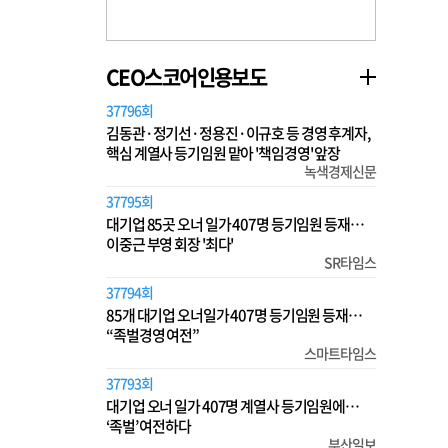
CEO스코어인용보도
37796회
김동관·정기선·정용진·이규호 등 경영 후계자,
핵심 계열사 등기임원 맡아 '책임경영' 앞장
녹색경제신문
37795회
대기업 85곳 오너 일가 407명 등기임원 등재…
이중근 부영 회장 '최다'
SR타임스
37794회
85개 대기업 오너일가 407명 등기임원 등재…
“족벌경영 여전”
스마트타임스
37793회
대기업 오너 일가 407명 계열사 등기임원에…
‘족벌’ 여전하다
부산일보