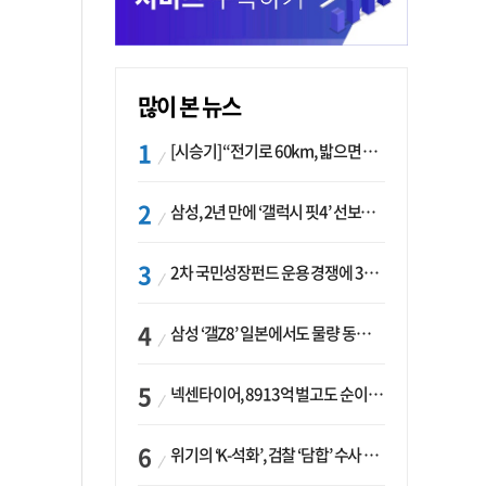
많이 본 뉴스
[시승기] “전기로 60km, 밟으면 462마력”…볼보 XC60 T8의 두 얼굴
삼성, 2년 만에 ‘갤럭시 핏4’ 선보이나…웨어러블 생태계 확장 ‘시동’
2차 국민성장펀드 운용 경쟁에 33개사 몰렸다…신한·하나 등 새 얼굴 대거 합류
삼성 ‘갤Z8’ 일본에서도 물량 동났다…애플 참전 앞두고 선두 수성 ‘시험대’
넥센타이어, 8913억 벌고도 순이익 2억…유럽 세부담에 이익 증발
위기의 ‘K-석화’, 검찰 ‘담합’ 수사 착수…“LG·한화·롯데 등 7개 업체, 8개 제품 가격 담합”