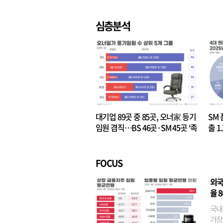
심층분석
대기업 89곳 중 85곳, 오너家 등기
SM 
임원 겸직…BS 46곳·SM 45곳 ‘족
출 1
벌경영’ 고착화
·3위
FOCUS
외국
율 
국내
가장