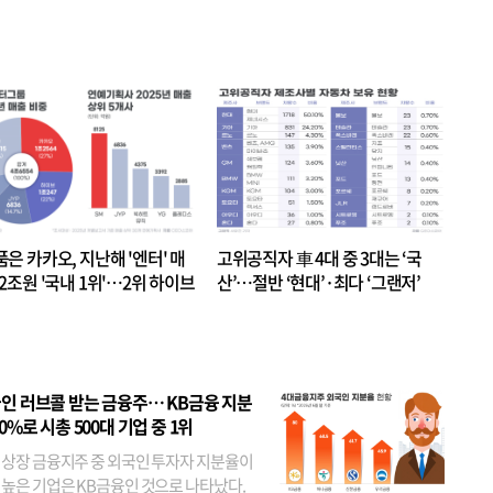
품은 카카오, 지난해 '엔터' 매
고위공직자 車 4대 중 3대는 ‘국
.2조원 '국내 1위'…2위 하이브
산’…절반 ‘현대’·최다 ‘그랜저’
 JYP 순
인 러브콜 받는 금융주… KB금융 지분
80%로 시총 500대 기업 중 1위
 상장 금융지주 중 외국인 투자자 지분율이
 높은 기업은 KB금융인 것으로 나타났다.