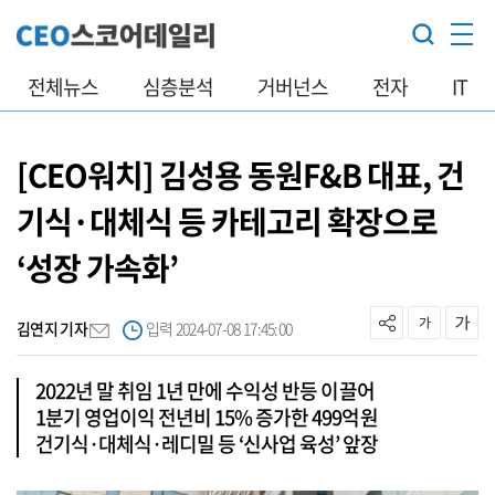
전체뉴스
심층분석
거버넌스
전자
IT
[CEO워치] 김성용 동원F&B 대표, 건
기식·대체식 등 카테고리 확장으로
‘성장 가속화’
김연지 기자
입력 2024-07-08 17:45:00
2022년 말 취임 1년 만에 수익성 반등 이끌어
1분기 영업이익 전년비 15% 증가한 499억원
건기식·대체식·레디밀 등 ‘신사업 육성’ 앞장