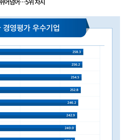
사 뛰어넘어…5위 차지