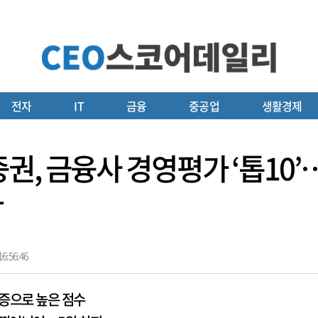
전자
IT
금융
중공업
생활경제
권, 금융사 경영평가 ‘톱10’
각
6:56:46
증으로 높은 점수