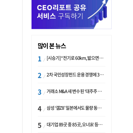
많이 본 뉴스
[시승기] “전기로 60km, 밟으면 462마력”…볼보 XC60 T8의 두 얼굴
2차 국민성장펀드 운용 경쟁에 33개사 몰렸다…신한·하나 등 새 얼굴 대거 합류
거래소 M&A 새 변수 된 ‘대주주 심사’…네이버·두나무 결합도 영향권
삼성 ‘갤Z8’ 일본에서도 물량 동났다…애플 참전 앞두고 선두 수성 ‘시험대’
대기업 89곳 중 85곳, 오너家 등기임원 겸직…BS 46곳·SM 45곳 ‘족벌경영’ 고착화