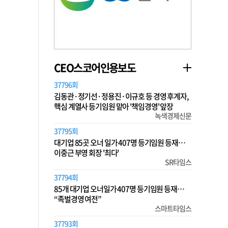
CEO스코어인용보도
37796회
김동관·정기선·정용진·이규호 등 경영 후계자,
핵심 계열사 등기임원 맡아 '책임경영' 앞장
녹색경제신문
37795회
대기업 85곳 오너 일가 407명 등기임원 등재…
이중근 부영 회장 '최다'
SR타임스
37794회
85개 대기업 오너일가 407명 등기임원 등재…
“족벌경영 여전”
스마트타임스
37793회