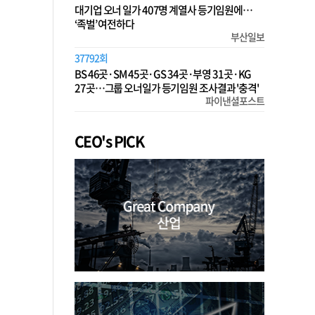
대기업 오너 일가 407명 계열사 등기임원에…
‘족벌’ 여전하다
부산일보
37792회
BS 46곳·SM 45곳·GS 34곳·부영 31곳·KG
27곳…그룹 오너일가 등기임원 조사결과 '충격'
파이낸셜포스트
CEO's PICK