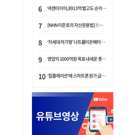
넥센타이어, 8913억 벌고도 순이익 2억…유럽 세부담에 이익 증발
[NHN 이준호의 자산운용법]①이니시오·JLC ‘부동산’-JLC파트너스 ‘투자’…“부동산 담보대출로 투자재원 확보”
‘차세대 저가형’ 나트륨이온배터리 시대 오나…LG화학·에코프로, 상용화 속도낸다
영업익 1000억원 목표 내세운 롯데마트…하반기 ‘오카도’ 시험대
‘칩플레이션’에 스마트폰 원가 급등…삼성전자, ‘엑시노스’ 채택 확대하나