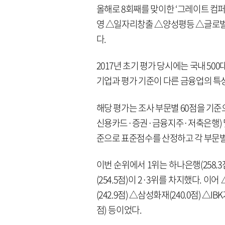
올해로 8회째를 맞이한 ‘그레이트 컴퍼니
영 △일자리창출 △양성평등 △글로벌경
다.
2017년 초기 평가 당시에는 국내 50
기업과 평가 기준이 다른 금융업의 특
해당 평가는 조사 부문별 60점을 기준
신용카드·증권·금융지주·저축은행) 및 
준으로 표준점수를 산정하고 각 부문별
이번 순위에서 1위는 하나은행(258.
(254.5점)이 2·3위를 차지했다. 이어
(242.9점) △삼성화재(240.0점) △IB
점) 등이었다.