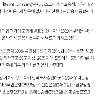
(Great Company)’는 CEO스코어가 △고속성장 △건실경
쟁력 등 5개 부문에 걸쳐 매년 진행하는 금융사 종합평가
0대 기업 평가에 포함해 발표했으나 지난 2020년부터는 일반
성을 반영해 금융사를 분리해 별도 평가하고 있다.
으로 총점 300점을 만점으로 집계했다. 업종(국내은행·보험·
자산규모(50조 이상·20조 이상·5조 이상·5조 미만)를 기
 기준에 따른 가중치를 적용해 산출했다.
3점)이 차지했고 이어 한국투자증권(256.2점)과 우리은행
 △KB국민은행(252.8점) △신한은행(246.2점) △삼성생명
K기업은행(237.3점) △대신증권(235.3점) △KB증권(229.3