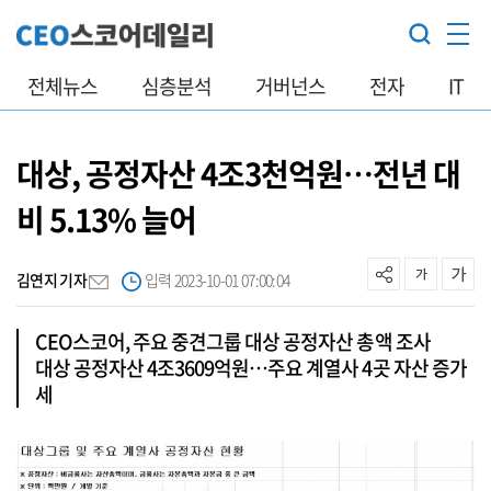
전체뉴스
심층분석
거버넌스
전자
IT
대상, 공정자산 4조3천억원…전년 대
비 5.13% 늘어
김연지 기자
입력 2023-10-01 07:00:04
CEO스코어, 주요 중견그룹 대상 공정자산 총액 조사
대상 공정자산 4조3609억원…주요 계열사 4곳 자산 증가
세