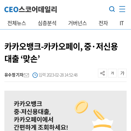
전체뉴스
심층분석
거버넌스
전자
IT
카카오뱅크-카카오페이, 중·저신용
대출 ‘맞손’
유수정 기자
입력 2023-02-28 14:52:48