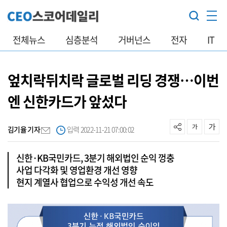
전체뉴스
심층분석
거버넌스
전자
IT
엎치락뒤치락 글로벌 리딩 경쟁…이번
엔 신한카드가 앞섰다
김기율 기자
입력 2022-11-21 07:00:02
신한·KB국민카드, 3분기 해외법인 순익 껑충
사업 다각화 및 영업환경 개선 영향
현지 계열사 협업으로 수익성 개선 속도