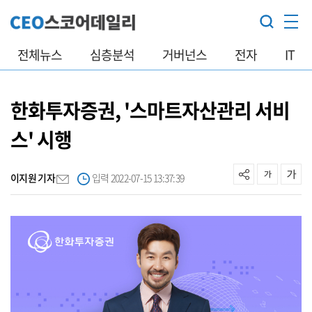
전체뉴스
심층분석
거버넌스
전자
IT
한화투자증권, '스마트자산관리 서비
스' 시행
이지원 기자
입력 2022-07-15 13:37:39