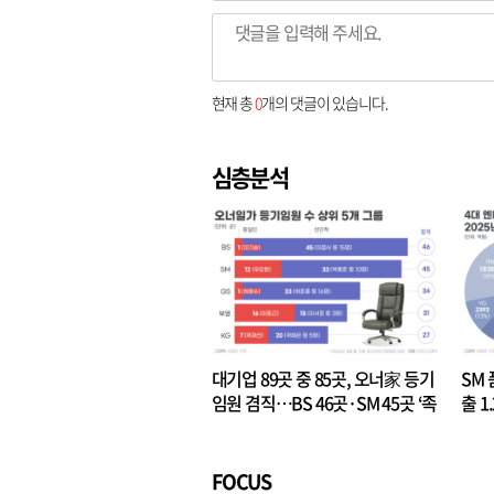
현재 총
0
개의 댓글이 있습니다.
심층분석
대기업 89곳 중 85곳, 오너家 등기
SM 
임원 겸직…BS 46곳·SM 45곳 ‘족
출 1
벌경영’ 고착화
·3위
FOCUS