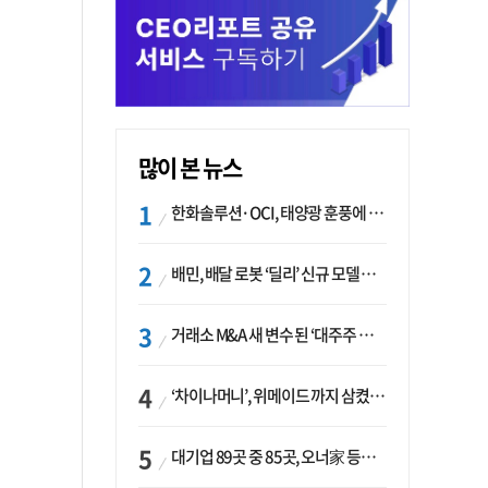
많이 본 뉴스
한화솔루션·OCI, 태양광 훈풍에 실적 개선…美 ‘섹션232’ 최대 변수
배민, 배달 로봇 ‘딜리’ 신규 모델 B마트 현장 투입
거래소 M&A 새 변수 된 ‘대주주 심사’…네이버·두나무 결합도 영향권
‘차이나머니’, 위메이드 까지 삼켰다… K콘텐츠, 글로벌 확장에도 中 투자 ‘경계령’
대기업 89곳 중 85곳, 오너家 등기임원 겸직…BS 46곳·SM 45곳 ‘족벌경영’ 고착화