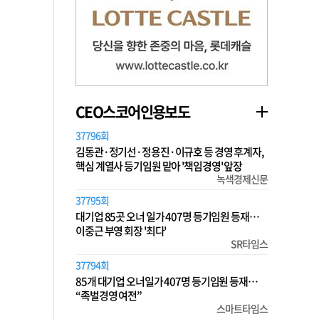
CEO스코어인용보도
37796회
김동관·정기선·정용진·이규호 등 경영 후계자,
핵심 계열사 등기임원 맡아 '책임경영' 앞장
녹색경제신문
37795회
대기업 85곳 오너 일가 407명 등기임원 등재…
이중근 부영 회장 '최다'
SR타임스
37794회
85개 대기업 오너일가 407명 등기임원 등재…
“족벌경영 여전”
스마트타임스