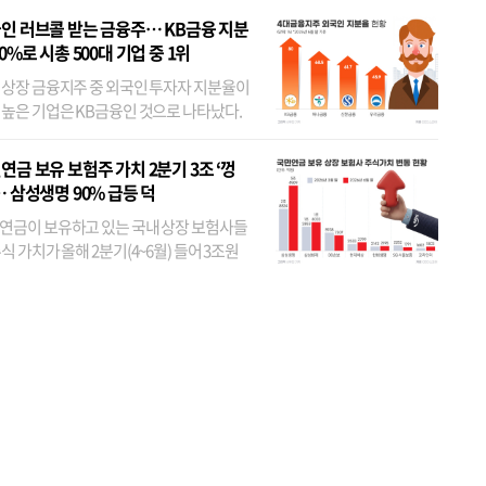
인 러브콜 받는 금융주… KB금융 지분
80%로 시총 500대 기업 중 1위
 상장 금융지주 중 외국인 투자자 지분율이
 높은 기업은 KB금융인 것으로 나타났다.
 외국인 지분율이 가장 낮은 곳은 메리츠금
었다. 특히 KB금융은 지난달 말 기준 해외
연금 보유 보험주 가치 2분기 3조 ‘껑
투자자 지분율이...
… 삼성생명 90% 급등 덕
연금이 보유하고 있는 국내 상장 보험사들
식 가치가 올해 2분기(4~6월) 들어 3조원
이 불어난 것으로 집계됐다. 삼성생명 주가
이 기간 90% 가까이 치솟으면서 전체 증가분
부분을 책임진 덕...