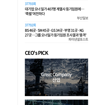
37793회
대기업 오너 일가 407명 계열사 등기임원에…
‘족벌’ 여전하다
부산일보
37792회
BS 46곳·SM 45곳·GS 34곳·부영 31곳·KG
27곳…그룹 오너일가 등기임원 조사결과 '충격'
파이낸셜포스트
CEO's PICK