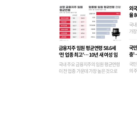
외국
율 
국내
가장
반면
융이
국민
금융지주 임원 평균연령 58.6세
기관
충’
‘전 업종 최고’… 10년 새 여성 임
원은 14배 껑충
국민
국내 주요 금융지주의 임원 평균연령
의 주
이 전 업종 가운데 가장 높은 것으로
가까
나타났다. 금융업 특유의 경험 중심 인
가 
사와 내부 승진 문화가 이어지면서 10
의 대
년새 임원의 평균연령이 높아졌으며,
평균연령이 60대를 기...