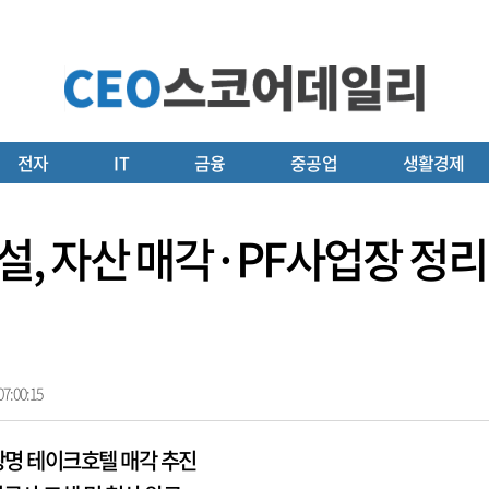
전자
IT
금융
중공업
생활경제
, 자산 매각·PF사업장 정리
7:00:15
명 테이크호텔 매각 추진