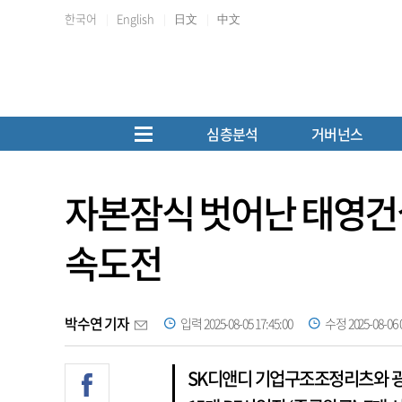
한국어
English
日文
中文
심층분석
거버넌스
자본잠식 벗어난 태영건설
속도전
박수연 기자
입력 2025-08-05 17:45:00
수정 2025-08-06 0
SK디앤디 기업구조조정리츠와 광