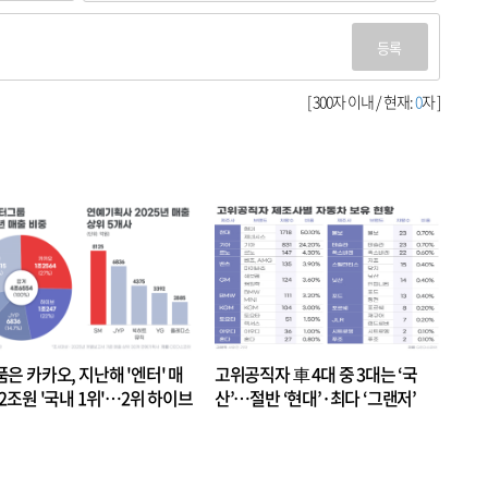
등록
[ 300자 이내 / 현재:
0
자 ]
품은 카카오, 지난해 '엔터' 매
고위공직자 車 4대 중 3대는 ‘국
.2조원 '국내 1위'…2위 하이브
산’…절반 ‘현대’·최다 ‘그랜저’
 JYP 순