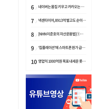
네이버는 몸집 키우고 카카오는 줄였다…‘역대급 실적’에 성장전략은 ‘극과 극’
넥센타이어, 8913억 벌고도 순이익 2억…유럽 세부담에 이익 증발
[NHN 이준호의 자산운용법]①이니시오·JLC ‘부동산’-JLC파트너스 ‘투자’…“부동산 담보대출로 투자재원 확보”
‘칩플레이션’에 스마트폰 원가 급등…삼성전자, ‘엑시노스’ 채택 확대하나
영업익 1000억원 목표 내세운 롯데마트…하반기 ‘오카도’ 시험대