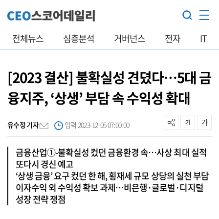
전체뉴스
심층분석
거버넌스
전자
IT
[2023 결산] 불확실성 견뎠다…5대 금
융지주, ‘상생’ 부담 속 수익성 확대
유수정 기자
입력 2023-12-05 07:00:00
금융산업①-불확실성 컸던 금융환경 속…사상 최대 실적
또다시 경신 예고
‘상생 금융’ 요구 컸던 한 해, 횡재세 규모 상당의 실천 부담
이자수익 외 수익성 확보 과제…비은행·글로벌·디지털
성장 전략 쟁점