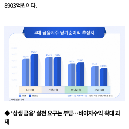
8903억원이다.
◆ ‘상생 금융’ 실천 요구는 부담…비이자수익 확대 과
제