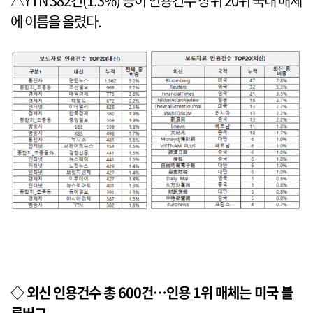
△YTN 382건(1.3%) 등이 인용건수 상위 20위 국내 매체
에 이름을 올렸다.
◇ 외신 인용건수 총 600건…인용 1위 매체는 미국 블