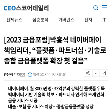
전체뉴스
심층분석
거버넌스
전자
IT
[2023 금융포럼]박홍석 네이버페이
책임리더, “플랫폼·파트너십·기술로
종합 금융플랫폼 확장 첫 걸음”
안은정 기자
입력 2023-10-18 13:00:00
네이버페이, 월 3000만명·33억뷰의 강력한 플랫폼 우뚝
빅데이터 기반 기술력 확보…파트너사 연계해 초개인화
금융 서비스 제공
대출·보험 등 서비스 확장…종합금융플랫폼 성장