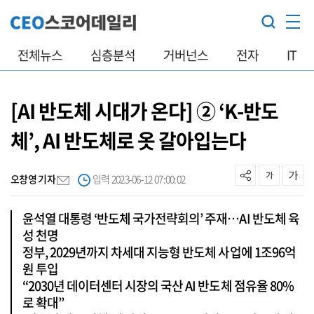
전체뉴스
심층분석
거버넌스
전자
IT
[AI 반도체 시대가 온다] ② ‘K-반도
체’, AI 반도체로 옷 갈아입는다
오창영 기자
입력 2023-06-12 07:00:02
윤석열 대통령 ‘반도체 국가전략회의’ 주재…AI 반도체 육
성 천명
정부, 2029년까지 차세대 지능형 반도체 사업에 1조96억
원 투입
“2030년 데이터센터 시장의 국산 AI 반도체 점유율 80%
로 확대”