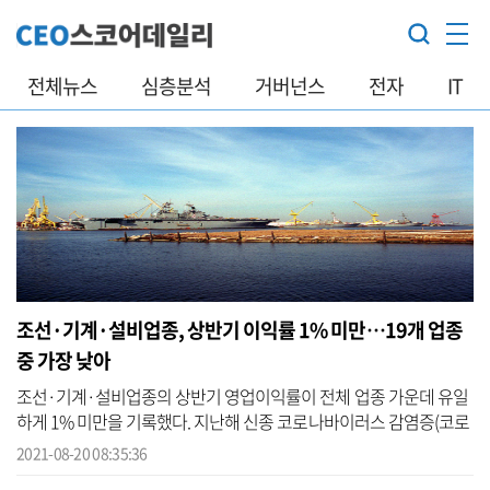
전체뉴스
심층분석
거버넌스
전자
IT
조선·기계·설비업종, 상반기 이익률 1% 미만…19개 업종
중 가장 낮아
조선·기계·설비업종의 상반기 영업이익률이 전체 업종 가운데 유일
하게 1% 미만을 기록했다. 지난해 신종 코로나바이러스 감염증(코로
나19) 여파로 둔화했던 경기가 올 들어 회복세로 돌아섰지만, 조선사
2021-08-20 08:35:36
들의 대...