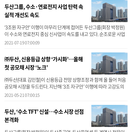
두산그룹, 수소·연료전지 사업 탄력 속
실적 개선도 속도
‘3조원 자구안’ 이행이 마무리 단계에 접어든 두산그룹(회장 박정원)
이 수소와 연료전지 중심 신사업이 속도를 내고 있다. 순조로운 사업
진행과 함께 강도 높은 구조조정에 따른 비용 절감 효과에 힘입어 두
2021-07-19 07:00:09
산그...
㈜두산, 신용등급 상향 ‘가시화’…올해
첫 공모채 시장 ‘노크’
㈜두산(대표 김민철)이 신용등급 전망 상향조정과 함께 올 들어 처음
공모채 시장을 두드린다. 지난해 ‘3조 자구안’ 이행에 따라 고강도의
구조조정을 시행한 두산그룹은 연내 관련 작업을 모두 마무리할 계획
2021-05-21 07:00:15
이...
두산, ‘수소 TFT’ 신설…수소 시장 선점
본격화