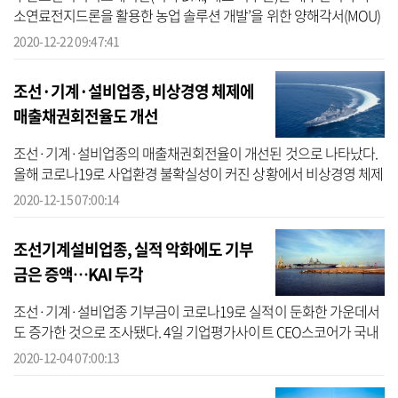
소연료전지드론을 활용한 농업 솔루션 개발’을 위한 양해각서(MOU)
를 체결했다고 22일 밝혔다. 제주천지는 드론과 무인헬기를 활용해
2020-12-22 09:47:41
농림업 분...
조선·기계·설비업종, 비상경영 체제에
매출채권회전율도 개선
조선·기계·설비업종의 매출채권회전율이 개선된 것으로 나타났다.
올해 코로나19로 사업환경 불확실성이 커진 상황에서 비상경영 체제
를 가동한 결과로 풀이된다.15일 기업평가사이트 CEO스코어가 매출
2020-12-15 07:00:14
액 상위 50...
조선기계설비업종, 실적 악화에도 기부
금은 증액…KAI 두각
조선·기계·설비업종 기부금이 코로나19로 실적이 둔화한 가운데서
도 증가한 것으로 조사됐다. 4일 기업평가사이트 CEO스코어가 국내
매출 기준 상위 500대 기업 중 분기보고서를 제출하고 기부금 내역을
2020-12-04 07:00:13
공개한 2...