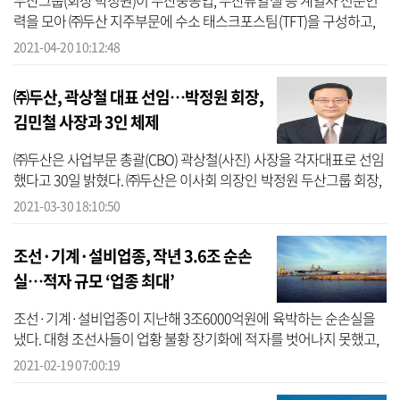
두산그룹(회장 박정원)이 두산중공업, 두산퓨얼셀 등 계열사 전문인
력을 모아 ㈜두산 지주부문에 수소 태스크포스팀(TFT)을 구성하고,
수소사업 전반에 걸친 전략 수립에 나선다고 20일 밝혔다. 글로벌 수
2021-04-20 10:12:48
소 시장...
㈜두산, 곽상철 대표 선임…박정원 회장,
김민철 사장과 3인 체제
㈜두산은 사업부문 총괄(CBO) 곽상철(사진) 사장을 각자대표로 선임
했다고 30일 밝혔다. ㈜두산은 이사회 의장인 박정원 두산그룹 회장,
최고재무책임자(CFO) 김민철 사장, 사업총괄(CBO) 곽상철 사장 등 3
2021-03-30 18:10:50
인 각...
조선·기계·설비업종, 작년 3.6조 순손
실…적자 규모 ‘업종 최대’
조선·기계·설비업종이 지난해 3조6000억원에 육박하는 순손실을
냈다. 대형 조선사들이 업황 불황 장기화에 적자를 벗어나지 못했고,
두산그룹은 고강도 구조조정에 따른 대규모 비용 발생으로 부진한 실
2021-02-19 07:00:19
적을 기...