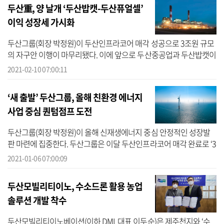
두산重, 양 날개 ‘두산밥캣-두산퓨얼셀’
이익 성장세 가시화
두산그룹(회장 박정원)이 두산인프라코어 매각 성공으로 3조원 규모
의 자구안 이행이 마무리됐다. 이에 앞으로 두산중공업과 두산밥캣이
두산그룹의 핵심 매출원 역할을 맡게 된 가운데 두산퓨얼셀이 가속
2021-02-10 07:00:11
성장으...
‘새 출발’ 두산그룹, 올해 친환경 에너지
사업 중심 퀀텀점프 도전
두산그룹(회장 박정원)이 올해 신재생에너지 중심 안정적인 성장발
판 마련에 집중한다. 두산그룹은 이달 두산인프라코어 매각 완료로 ‘3
조원 규모 자구안’ 목표를 달성하게 된다. 자구안 이행 계획이 막바지
2021-01-06 07:00:09
에 도...
두산모빌리티이노, 수소드론 활용 농업
솔루션 개발 착수
두산모빌리티이노베이션(이하 DMI, 대표 이두순)은 제주천지와 ‘수