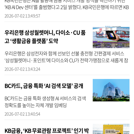
KB국민은행은 AI를 활용해 금융 서비스 개발 방식을 혁신하기 위한
‘KB AI Dev 센터’를 출범했다고 2일 밝혔다. KB국민은행에 따르면 KB
AI Dev 센터는 AI가 서비스 기획부터 개발, 테스트까지 전 과정에 참여
2026-07-02 13:49:57
하...
우리은행 삼성월렛머니, 다이소·CU 품
고 ‘생활금융 플랫폼’ 도약
우리은행은 삼성전자와 함께 선보인 선불 충전형 간편결제 서비스
‘삼성월렛머니·포인트’에 다이소와 CU가 전략가맹점으로 새롭게 참
여한다고 2일 밝혔다. 우리은행에 따르면 ‘삼성월렛머니·포인트’는
2026-07-02 13:43:24
삼성월렛 ...
BC카드, 금융 특화 ‘AI 검색 모델’ 공개
BC카드는 금융 특화 생성형 AI 서비스의 검색
정확도를 높이는 자체 개발 임베딩
(Embedding) 모델을 공개했다고 2일 밝혔다.
2026-07-02 13:40:54
금번 개발된 모델은 서비스 목적에 맞춰 경량
형, 고품질형 2가지 라인업으로 구성됐다...
KB금융, ‘KB 무료관람 프로젝트’ 인기 박