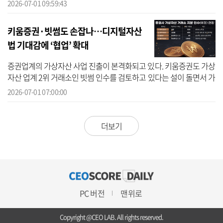
징은 한국 지속가능성 공시기준(KSSB)를 선제적으로 반영해 공시 체
2026-07-01 09:59:43
계를 ...
키움증권·빗썸도 손잡나…디지털자산
법 기대감에 ‘협업’ 확대
증권업계의 가상자산 사업 진출이 본격화되고 있다. 키움증권도 가상
자산 업계 2위 거래소인 빗썸 인수를 검토하고 있다는 설이 돌면서 가
상자산 업계 내 합종연횡 구도가 본격화되는 양상이다. 1일 금융투자
2026-07-01 07:00:00
업...
더보기
PC 버전
맨위로
Copyright @CEO LAB. All rights reserved.