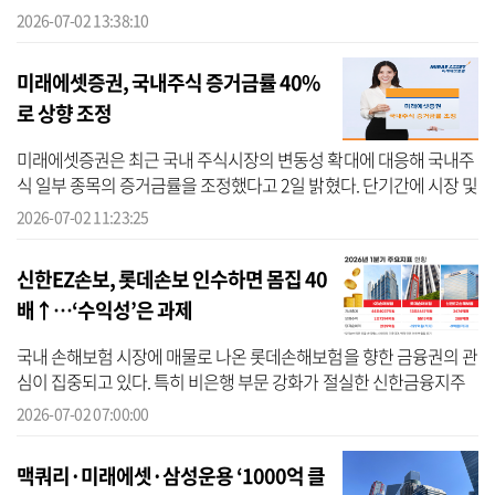
체결했다고 2일 밝혔다. NH농협은행에 따르면 3사는 이날 협약으로
2026-07-02 13:38:10
디지털...
미래에셋증권, 국내주식 증거금률 40%
로 상향 조정
미래에셋증권은 최근 국내 주식시장의 변동성 확대에 대응해 국내주
식 일부 종목의 증거금률을 조정했다고 2일 밝혔다. 단기간에 시장 및
개별 종목의 가격 변동성이 크게 확대되고, 이에 따른 고객의 투자위
2026-07-02 11:23:25
험...
신한EZ손보, 롯데손보 인수하면 몸집 40
배↑…‘수익성’은 과제
국내 손해보험 시장에 매물로 나온 롯데손해보험을 향한 금융권의 관
심이 집중되고 있다. 특히 비은행 부문 강화가 절실한 신한금융지주
와 한국투자금융지주가 롯데손해보험의 유력한 인수 후보로 거론되
2026-07-02 07:00:00
면서 인...
맥쿼리·미래에셋·삼성운용 ‘1000억 클