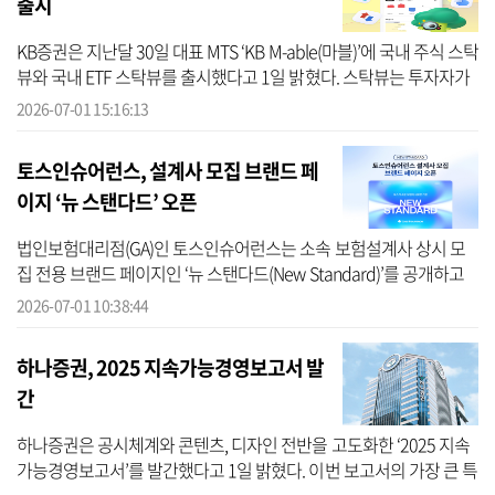
출시
KB증권은 지난달 30일 대표 MTS ‘KB M-able(마블)’에 국내 주식 스탁
뷰와 국내 ETF 스탁뷰를 출시했다고 1일 밝혔다. 스탁뷰는 투자자가
종목을 보다 쉽고 체계적으로 파악할 수 있도록 시세, 수급, 매물대,
2026-07-01 15:16:13
수...
토스인슈어런스, 설계사 모집 브랜드 페
이지 ‘뉴 스탠다드’ 오픈
법인보험대리점(GA)인 토스인슈어런스는 소속 보험설계사 상시 모
집 전용 브랜드 페이지인 ‘뉴 스탠다드(New Standard)’를 공개하고
설계사 리크루팅 브랜딩 강화에 나섰다고 1일 밝혔다. 토스인슈어런
2026-07-01 10:38:44
스에 따르...
하나증권, 2025 지속가능경영보고서 발
간
하나증권은 공시체계와 콘텐츠, 디자인 전반을 고도화한 ‘2025 지속
가능경영보고서’를 발간했다고 1일 밝혔다. 이번 보고서의 가장 큰 특