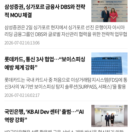
삼성증권, 싱가포르 금융사 DBS와 전략
적 MOU 체결
삼성증권은 2일 싱가포르 현지에서 싱가포르 선진 은행이자 아시아
리딩 금융그룹인 DBS와 글로벌 자산관리 협력을 위한 전략적 업무협
약(MOU)을 체결했다고 밝혔다. 이번 협약은 양사가 각자의 강점을
2026-07-02 16:13:06
결합해 ...
롯데카드, 통신 3사 협업…“보이스피싱
예방 체계 강화”
롯데카드는 국내 카드사 중 처음으로 이상거래탐지시스템(FDS)에 통
신3사의 ‘AI 기반 보이스피싱 탐지 솔루션(SURPASS, 서패스)’을 활용
해 보이스피싱 피해 예방 체계를 강화했다고 2일 밝혔다. 롯데카드에
2026-07-02 16:02:17
따르...
국민은행, ‘KB AI Dev 센터’ 출범…“AI
역량 강화”