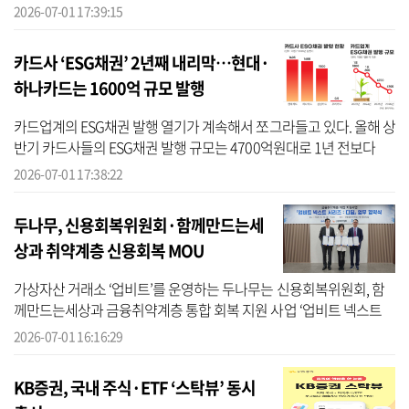
자증권의 중소기업 특화 증권사 전략에도 힘이 실릴 것으로 보인다.
2026-07-01 17:39:15
다만 새...
카드사 ‘ESG채권’ 2년째 내리막…현대·
하나카드는 1600억 규모 발행
카드업계의 ESG채권 발행 열기가 계속해서 쪼그라들고 있다. 올해 상
반기 카드사들의 ESG채권 발행 규모는 4700억원대로 1년 전보다
30% 가까이 줄었다. 과거 여전채 금리 부담 속 조달 다변화 수단으로
2026-07-01 17:38:22
주목받...
두나무, 신용회복위원회·함께만드는세
상과 취약계층 신용회복 MOU
가상자산 거래소 ‘업비트’를 운영하는 두나무는 신용회복위원회, 함
께만드는세상과 금융취약계층 통합 회복 지원 사업 ‘업비트 넥스트
시리즈(Next Series): 디딤(이하 디딤 프로젝트)’ 업무 협약(MOU)을 체
2026-07-01 16:16:29
결했...
KB증권, 국내 주식·ETF ‘스탁뷰’ 동시