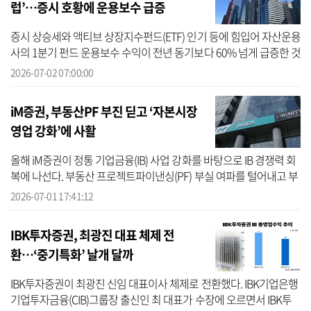
럽’…증시 호황에 운용보수 급증
증시 상승세와 액티브 상장지수펀드(ETF) 인기 등에 힘입어 자산운용
사의 1분기 펀드 운용보수 수익이 전년 동기보다 60% 넘게 급증한 것
으로 집계됐다. 개별 운용사 가운데서는 외국계인 맥쿼리자산운용과
2026-07-02 07:00:00
국내...
iM증권, 부동산PF 부진 딛고 ‘자본시장
영업 강화’에 사활
올해 iM증권이 정통 기업금융(IB) 사업 강화를 바탕으로 IB 경쟁력 회
복에 나선다. 부동산 프로젝트파이낸싱(PF) 부실 여파를 털어내고 부
채자본시장(DCM)과 주식자본시장(ECM)을 중심으로 사업 포트폴리
2026-07-01 17:41:12
오를 재...
IBK투자증권, 최광진 대표 체제 전
환…‘중기특화’ 날개 달까
IBK투자증권이 최광진 신임 대표이사 체제로 전환했다. IBK기업은행
기업투자금융(CIB)그룹장 출신인 최 대표가 수장에 오르면서 IBK투