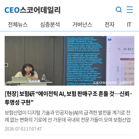
전체뉴스
심층분석
거버넌스
전자
IT
[현장] 보험硏 “에이전틱 AI, 보험 판매구조 흔들 것…신뢰·
투명성 구현”
보험산업이 디지털 기술과 인공지능(AI)의 급격한 발전을 계기로 전
례 없는 변화의 기로에 선 가운데 국내외 전문가들이 모여 보험산업
의 AI 혁신과 리스크 대응 방향을 모색하는 자리가 마련됐다. 이 자리
2026-07-02 17:07:47
에서 ...