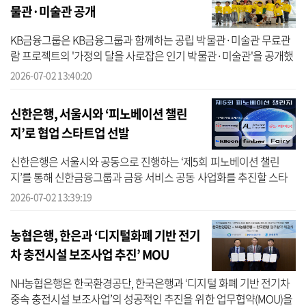
물관·미술관 공개
KB금융그룹은 KB금융그룹과 함께하는 공립 박물관·미술관 무료관
람 프로젝트의 '가정의 달을 사로잡은 인기 박물관·미술관'을 공개했
다고 2일 밝혔다. KB금융에 따르면 'KB 무료관람 프로젝트'는 KB금융
2026-07-02 13:40:20
과 한국...
신한은행, 서울시와 ‘피노베이션 챌린
지’로 협업 스타트업 선발
신한은행은 서울시와 공동으로 진행하는 ‘제5회 피노베이션 챌린
지’를 통해 신한금융그룹과 금융 서비스 공동 사업화를 추진할 스타
트업 6개사를 선정했다고 2일 밝혔다. 신한은행에 따르면 피노베이
2026-07-02 13:39:19
션 챌린지는...
농협은행, 한은과 ‘디지털화폐 기반 전기
차 충전시설 보조사업 추진’ MOU
NH농협은행은 한국환경공단, 한국은행과 ‘디지털 화폐 기반 전기차
중속 충전시설 보조사업’의 성공적인 추진을 위한 업무협약(MOU)을