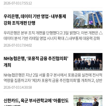
저축은행 패키지 인수전에서 우선협상대상자 지위를 확보했다. 교보
2026-07-03 17:55:12
생명은 ...
우리은행, 데이터 기반 영업·내부통제
강화 조직개편 단행
우리은행은 본부 조직 개편을 단행했다고 3일 밝혔다. 이번 개편은 △
데이터 분석 기반 리테일 영업 시너지 확대 △내부통제 대응력 강화
△조직 운영 효율성 제고에 중점을 두고 진행됐다. 먼저 기존의 △개
2026-07-03 17:04:02
인영업...
NH농협은행, ‘포용적 금융 추진협의회’
개최
NH농협은행은 지난 2일 서울 중구 본사에서 포용금융 실천에 전사적
역량을 집중하고자 ‘제3차 포용적 금융 추진협의회’를 개최하고, 상반
기 포용금융 지원현황 점검 및 하반기 추진계획을 논의했다고 3일 밝
2026-07-03 14:30:58
혔다...
신한카드, 육군 부사관학교에 ‘아름인도