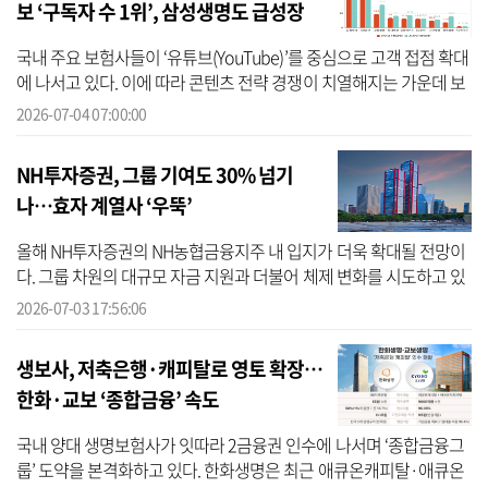
보 ‘구독자 수 1위’, 삼성생명도 급성장
국내 주요 보험사들이 ‘유튜브(YouTube)’를 중심으로 고객 접점 확대
에 나서고 있다. 이에 따라 콘텐츠 전략 경쟁이 치열해지는 가운데 보
험사별 채널 영향력 격차가 벌어지는 모양새다. 4일 유튜브 채널 구
2026-07-04 07:00:00
독...
NH투자증권, 그룹 기여도 30% 넘기
나…효자 계열사 ‘우뚝’
올해 NH투자증권의 NH농협금융지주 내 입지가 더욱 확대될 전망이
다. 그룹 차원의 대규모 자금 지원과 더불어 체제 변화를 시도하고 있
는 가운데 증권업 호황에 따라 2분기 실적 기대감도 높아지고 있기 때
2026-07-03 17:56:06
문이다...
생보사, 저축은행·캐피탈로 영토 확장…
한화·교보 ‘종합금융’ 속도
국내 양대 생명보험사가 잇따라 2금융권 인수에 나서며 ‘종합금융그
룹’ 도약을 본격화하고 있다. 한화생명은 최근 애큐온캐피탈·애큐온