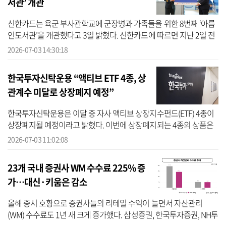
서관’ 개관
신한카드는 육군 부사관학교에 군장병과 가족들을 위한 8번째 ‘아름
인도서관’을 개관했다고 3일 밝혔다. 신한카드에 따르면 지난 2일 전
북 익산시에 위치한 육군 부사관학교에서 열린 개관식에는 임국기 육
2026-07-03 14:30:18
군부...
한국투자신탁운용 “액티브 ETF 4종, 상
관계수 미달로 상장폐지 예정”
한국투자신탁운용은 이달 중 자사 액티브 상장지수펀드(ETF) 4종이
상장폐지될 예정이라고 밝혔다. 이번에 상장폐지되는 4종의 상품은
△ACE TDF2030액티브 적격 △ACE TDF2050액티브 적격 △ACE
2026-07-03 11:02:08
TDF장기자산배분액...
23개 국내 증권사 WM 수수료 225% 증
가…대신·키움은 감소
올해 증시 호황으로 증권사들의 리테일 수익이 늘면서 자산관리
(WM) 수수료도 1년 새 크게 증가했다. 삼성증권, 한국투자증권, NH투