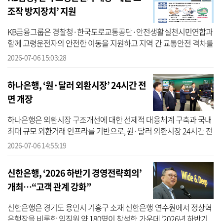
조작 방지장치’ 지원
KB금융그룹은 경찰청·한국도로교통공단·안전생활실천시민연합과
함께 고령운전자의 안전한 이동을 지원하고 지역 간 교통안전 격차를
완화하기 위해 전국 단위의 ‘페달 오조작 방지장치 지원사업’을 추진
2026-07-06 15:03:28
한다고 6...
하나은행, ‘원·달러 외환시장’ 24시간 전
면 개장
하나은행은 외환시장 구조개선에 대한 선제적 대응체계 구축과 국내
최대 규모 외환거래 인프라를 기반으로, 원·달러 외환시장 24시간 전
면 개장 첫날의 포문을 성공리에 열었다고 6일 밝혔다. 하나은행에 따
2026-07-06 14:55:19
르...
신한은행, ‘2026 하반기 경영전략회의’
개최…“고객 관계 강화”
신한은행은 경기도 용인시 기흥구 소재 신한은행 연수원에서 정상혁
은행장을 비롯한 임직원 약 180명이 참석한 가운데 ‘2026년 하반기