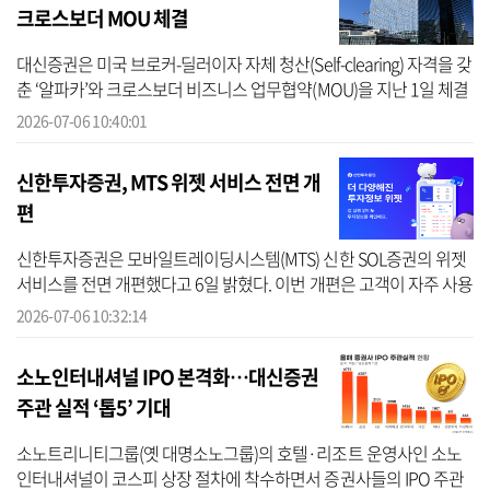
크로스보더 MOU 체결
대신증권은 미국 브로커-딜러이자 자체 청산(Self-clearing) 자격을 갖
춘 ‘알파카’와 크로스보더 비즈니스 업무협약(MOU)을 지난 1일 체결
했다고 6일 밝혔다. 이번 협약으로 양사는 외국인 통합계좌(Omnibus
2026-07-06 10:40:01
Acc...
신한투자증권, MTS 위젯 서비스 전면 개
편
신한투자증권은 모바일트레이딩시스템(MTS) 신한 SOL증권의 위젯
서비스를 전면 개편했다고 6일 밝혔다. 이번 개편은 고객이 자주 사용
하는 투자 정보를 스마트폰 홈 화면에서 더욱 빠르고 간편하게 조회
2026-07-06 10:32:14
할 수 ...
소노인터내셔널 IPO 본격화…대신증권
주관 실적 ‘톱5’ 기대
소노트리니티그룹(옛 대명소노그룹)의 호텔·리조트 운영사인 소노
인터내셔널이 코스피 상장 절차에 착수하면서 증권사들의 IPO 주관