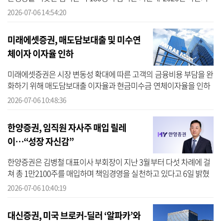
경영전략회의’를 개최했다고 6일 밝혔다. 신한은행에 따르면 이번 경
2026-07-06 14:54:20
영전...
미래에셋증권, 매도담보대출 및 미수연
체이자 이자율 인하
미래에셋증권은 시장 변동성 확대에 따른 고객의 금융비용 부담을 완
화하기 위해 매도담보대출 이자율과 현금미수금 연체이자율을 인하
한다고 6일 밝혔다. 이에 매도담보대출 이자율은 연 9.0%에서 7.95%
2026-07-06 10:48:36
로, 현...
한양증권, 임직원 자사주 매입 릴레
이…“성장 자신감”
한양증권은 김병철 대표이사 부회장이 지난 3월부터 다섯 차례에 걸
쳐 총 1만2100주를 매입하며 책임경영을 실천하고 있다고 6일 밝혔
다. 한양증권 임직원들이 올해 들어 자사주 매입을 이어가며 책임경
2026-07-06 10:40:19
영 의지...
대신증권, 미국 브로커-딜러 ‘알파카’와