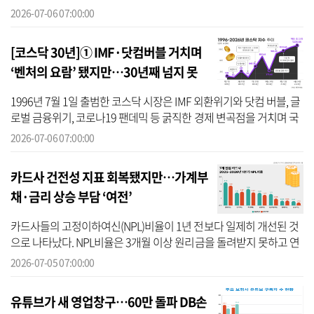
실적에도 관심이 쏠리고 있다. 올해 상장이 완료되면 대표 주관사로
2026-07-06 07:00:00
참여한 ...
[코스닥 30년]① IMF·닷컴버블 거치며
‘벤처의 요람’ 됐지만…30년째 넘지 못
한 출발선
1996년 7월 1일 출범한 코스닥 시장은 IMF 외환위기와 닷컴 버블, 글
로벌 금융위기, 코로나19 팬데믹 등 굵직한 경제 변곡점을 거치며 국
내 벤처·기술기업의 성장 기반으로 자리 잡았다. 출범 30주년을 맞아
2026-07-06 07:00:00
코...
카드사 건전성 지표 회복됐지만…가계부
채·금리 상승 부담 ‘여전’
카드사들의 고정이하여신(NPL)비율이 1년 전보다 일제히 개선된 것
으로 나타났다. NPL비율은 3개월 이상 원리금을 돌려받지 못하고 연
체돼 사실상 회수 가능성이 낮은 부실채권의 비율을 뜻하는 것으로,
2026-07-05 07:00:00
카드사의...
유튜브가 새 영업창구…60만 돌파 DB손