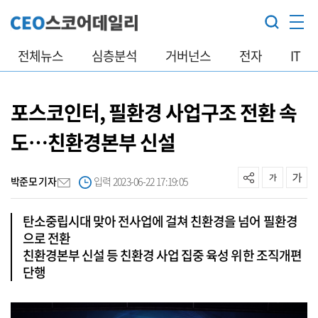
전체뉴스
심층분석
거버넌스
전자
IT
포스코인터, 필환경 사업구조 전환 속
도…친환경본부 신설
박준모 기자
입력 2023-06-22 17:19:05
탄소중립시대 맞아 전사업에 걸쳐 친환경을 넘어 필환경
으로 전환
친환경본부 신설 등 친환경 사업 집중 육성 위한 조직개편
단행