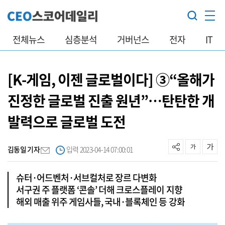
전체뉴스
심층분석
거버넌스
전자
IT
[K-게임, 이젠 글로벌이다] ③“올해가
진정한 글로벌 진출 원년”…탄탄한 개
발력으로 글로벌 도전
김동일 기자
입력 2023-04-14 07:00:01
슈터·어드벤처·서브컬처로 장르 다변화
서구권 주 플랫폼 ‘콘솔’ 더해 크로스플레이 지향
해외 매출 위주 게임사들, 국내·블록체인 등 강화