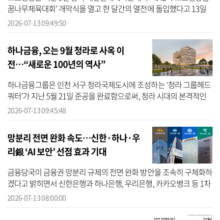
꿈나무체육대회’ 개막식을 열고 한 달간의 열전에 돌입했다고 13일
밝혔다. 교보생명에 따르면 1985년 시작돼 올해로 42회째를 맞은 교
2026-07-13 09:49:50
보생명...
하나금융, 오는 9월 청라로 사옥 이
전…“새로운 100년의 역사”
하나금융그룹은 인천 서구 청라국제도시에 조성하는 ‘청라 그룹헤드
쿼터’가 지난 5월 21일 준공을 완료함으로써, 청라 시대의 본격적인
개막을 앞두고 있다고 13일 밝혔다. 하나금융에 따르면 앞서 그룹은
2026-07-13 09:45:48
그룹...
망분리 전면 완화 속도…신한·하나·우
리銀 ‘AI 보안’ 선점 효과 기대
금융당국이 금융권 망분리 규제의 전면 완화 방안을 조속히 구체화하
겠다고 밝히면서 신한은행과 하나은행, 우리은행, 카카오뱅크 등 1차
규제 완화 대상 금융사들이 인공지능(AI) 기반 보안 체계 구축에서 유
2026-07-13 08:00:00
리...