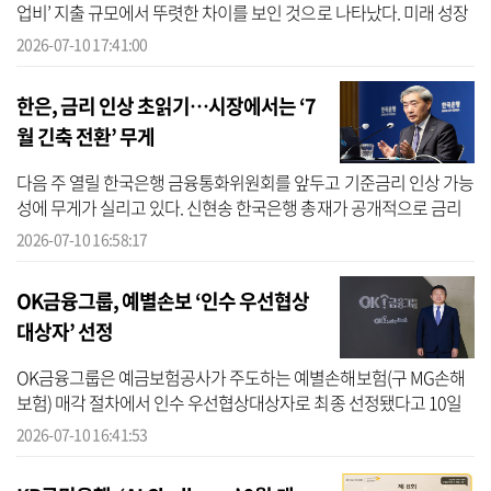
업비’ 지출 규모에서 뚜렷한 차이를 보인 것으로 나타났다. 미래 성장
동력 확보를 위해 인프라와 마케팅 투자를 확대한 생보사가 있는 반
2026-07-10 17:41:00
면,...
한은, 금리 인상 초읽기…시장에서는 ‘7
월 긴축 전환’ 무게
다음 주 열릴 한국은행 금융통화위원회를 앞두고 기준금리 인상 가능
성에 무게가 실리고 있다. 신현송 한국은행 총재가 공개적으로 금리
인상 필요성을 언급한 데 이어, 증권가와 각 연구기관도 잇달아 기준
2026-07-10 16:58:17
금리 ...
OK금융그룹, 예별손보 ‘인수 우선협상
대상자’ 선정
OK금융그룹은 예금보험공사가 주도하는 예별손해보험(구 MG손해
보험) 매각 절차에서 인수 우선협상대상자로 최종 선정됐다고 10일
밝혔다. OK금융에 따르면 이번 우선협상대상자 선정은 OK금융그룹
2026-07-10 16:41:53
이 단순한 사...