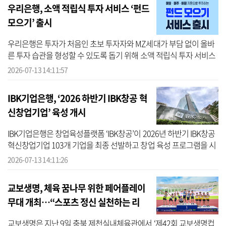
우리은행, 소액 적립식 투자 서비스 ‘펀드
모으기’ 출시
우리은행은 투자가 처음인 초보 투자자와 MZ세대가 부담 없이 올바
른 투자 습관을 형성할 수 있도록 돕기 위해 소액 적립식 투자 서비스
인 ‘펀드 모으기’를 출시했다고 13일 밝혔다. 우리은행에 따르면 ‘펀드
2026-07-13 14:11:57
모...
IBK기업은행, ‘2026 하반기 IBK창공 혁
신창업기업’ 육성 개시
IBK기업은행은 창업육성플랫폼 ‘IBK창공’이 2026년 하반기 IBK창공
혁신창업기업 103개 기업을 최종 선발하고 창업 육성 프로그램을 시
작한다고 13일 밝혔다. IBK기업은행에 따르면 이번 하반기 모집에는
2026-07-13 14:11:26
△반도...
교보생명, 체육 꿈나무 위한 페어플레이
무대 개최…“스포츠 정신 실천하는 리
더”
교보생명은 지난 9일 충북 제천실내체육관에서 ‘제42회 교보생명컵