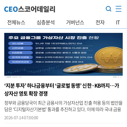
전체뉴스
심층분석
거버넌스
전자
IT
‘지분 투자’ 하나금융부터 ‘글로벌 동맹’ 신한·KB까지…가
상자산 영토 확장 경쟁
정부와 금융당국이 최근 금융사의 가상자산업 진출 허용 등의 법안을
담은 ‘디지털자산기본법’ 통과를 추진하고 있다. 이에 따라 국내 금융
지주사들의 가상자산업 시장 진출 경쟁에도 한층 속도가 붙는 모양새
2026-07-14 07:00:00
다...