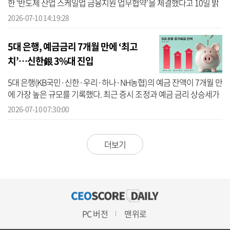
한 ‘반도체 산업 스케일업 금융지원 업무협약’을 체결했다고 10일 밝
혔다. 하나은행에 따르면 이번 협약은 최근 삼성전자, SK하이닉스 등
2026-07-10 14:19:28
대...
5대 은행, 예금금리 7개월 만에 ‘최고
치’…신한銀 3%대 진입
5대 은행(KB국민·신한·우리·하나·NH농협)의 예금 잔액이 7개월 만
에 가장 높은 규모를 기록했다. 최근 증시 조정과 예금 금리 상승세가
맞물리며 예금 수요가 높아진 것으로 분석된다. 10일 금융권에 따르
2026-07-10 07:30:00
면 5대...
더보기
PC 버전
맨위로