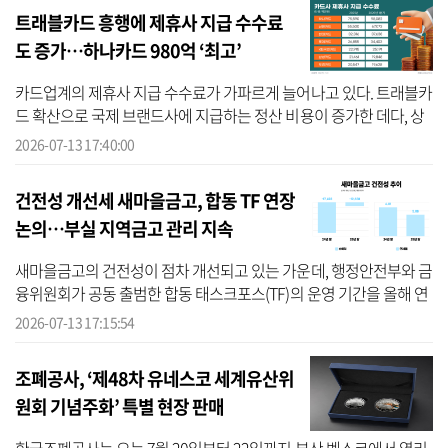
트래블카드 흥행에 제휴사 지급 수수료
도 증가…하나카드 980억 ‘최고’
카드업계의 제휴사 지급 수수료가 가파르게 늘어나고 있다. 트래블카
드 확산으로 국제 브랜드사에 지급하는 정산 비용이 증가한 데다, 상
업자 표시 신용카드(PLCC) 시장 확대에 따른 제휴 비용까지 더해지면
2026-07-13 17:40:00
서 ...
건전성 개선세 새마을금고, 합동 TF 연장
논의…부실 지역금고 관리 지속
새마을금고의 건전성이 점차 개선되고 있는 가운데, 행정안전부와 금
융위원회가 공동 출범한 합동 태스크포스(TF)의 운영 기간을 올해 연
말까지 연장하는 방안을 검토 중인 것으로 알려졌다. 13일 행안부 공
2026-07-13 17:15:54
시 ...
조폐공사, ‘제48차 유네스코 세계유산위
원회 기념주화’ 특별 현장 판매