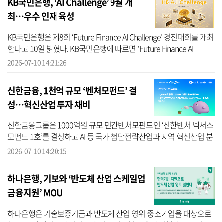
KB국민은행, ‘AI Challenge’ 9월 개
최…우수 인재 육성
KB국민은행은 제8회 ‘Future Finance AI Challenge’ 경진대회를 개최
한다고 10일 밝혔다. KB국민은행에 따르면 ‘Future Finance AI
Challenge’는 인공지능을 활용한 미래 금융 아이디어를 발굴하고 금
2026-07-10 14:21:26
융 AI 분야...
신한금융, 1천억 규모 ‘벤처모펀드’ 결
성…혁신산업 투자 채비
신한금융그룹은 1000억원 규모 민간벤처모펀드인 ‘신한벤처 넥서스
모펀드 1호’를 결성하고 AI 등 국가 첨단전략산업과 지역 혁신산업 분
야 투자를 위한 채비를 마쳤다고 10일 밝혔다. 신한금융에 따르면 신
2026-07-10 14:20:15
한은...
하나은행, 기보와 ‘반도체 산업 스케일업
금융지원’ MOU
하나은행은 기술보증기금과 반도체 산업 영위 중소기업을 대상으로