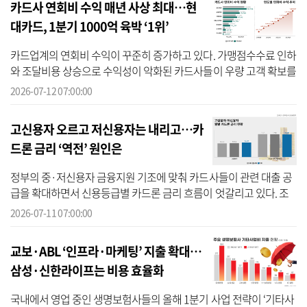
카드사 연회비 수익 매년 사상 최대…현
대카드, 1분기 1000억 육박 ‘1위’
카드업계의 연회비 수익이 꾸준히 증가하고 있다. 가맹점수수료 인하
와 조달비용 상승으로 수익성이 악화된 카드사들이 우량 고객 확보를
위해 고연회비 상품 경쟁을 강화한 영향으로 풀이된다. 이 가운데 프
2026-07-12 07:00:00
리미...
고신용자 오르고 저신용자는 내리고…카
드론 금리 ‘역전’ 원인은
정부의 중·저신용자 금융지원 기조에 맞춰 카드사들이 관련 대출 공
급을 확대하면서 신용등급별 카드론 금리 흐름이 엇갈리고 있다. 조
달금리 상승으로 전체 대출금리 인상 압력이 커지는 가운데 고신용자
2026-07-11 07:00:00
의 금리...
교보·ABL ‘인프라·마케팅’ 지출 확대…
삼성·신한라이프는 비용 효율화
국내에서 영업 중인 생명보험사들의 올해 1분기 사업 전략이 ‘기타사