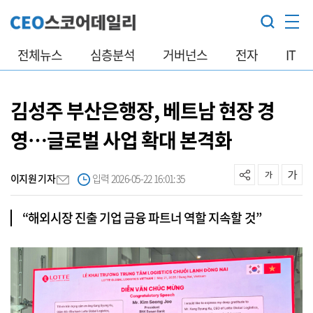
전체뉴스
심층분석
거버넌스
전자
IT
김성주 부산은행장, 베트남 현장 경
영…글로벌 사업 확대 본격화
이지원 기자
입력 2026-05-22 16:01:35
“해외시장 진출 기업 금융 파트너 역할 지속할 것”