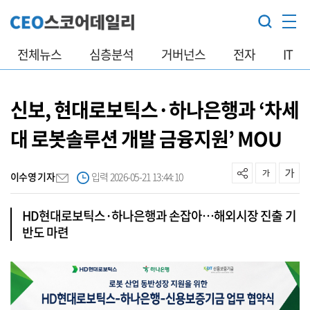
전체뉴스
심층분석
거버넌스
전자
IT
신보, 현대로보틱스·하나은행과 ‘차세
대 로봇솔루션 개발 금융지원’ MOU
이수영 기자
입력 2026-05-21 13:44:10
HD현대로보틱스·하나은행과 손잡아…해외시장 진출 기
반도 마련