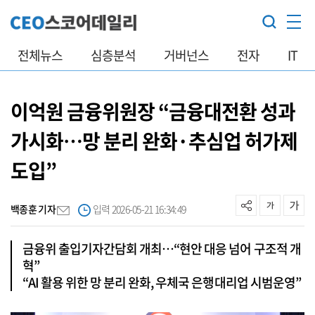
전체뉴스
심층분석
거버넌스
전자
IT
이억원 금융위원장 “금융대전환 성과
가시화…망 분리 완화·추심업 허가제
도입”
백종훈 기자
입력 2026-05-21 16:34:49
금융위 출입기자간담회 개최…“현안 대응 넘어 구조적 개
혁”
“AI 활용 위한 망 분리 완화, 우체국 은행대리업 시범운영”