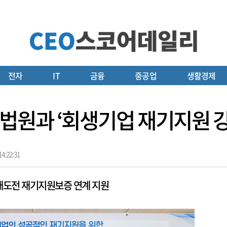
전자
IT
금융
중공업
생활경제
법원과 ‘회생기업 재기지원 강
4:22:31
재도전 재기지원보증 연계 지원