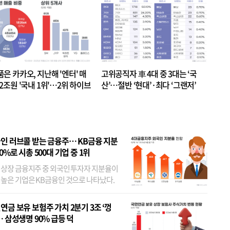
품은 카카오, 지난해 '엔터' 매
고위공직자 車 4대 중 3대는 ‘국
.2조원 '국내 1위'…2위 하이브
산’…절반 ‘현대’·최다 ‘그랜저’
 JYP 순
인 러브콜 받는 금융주… KB금융 지분
80%로 시총 500대 기업 중 1위
 상장 금융지주 중 외국인 투자자 지분율이
 높은 기업은 KB금융인 것으로 나타났다.
 외국인 지분율이 가장 낮은 곳은 메리츠금
었다. 특히 KB금융은 지난달 말 기준 해외
연금 보유 보험주 가치 2분기 3조 ‘껑
투자자 지분율이...
… 삼성생명 90% 급등 덕