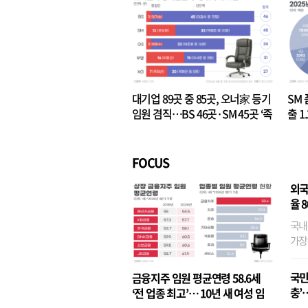
대기업 89곳 중 85곳, 오너家 등기
SM 
임원 겸직…BS 46곳·SM 45곳 ‘족
출 1
벌경영’ 고착화
·3위
FOCUS
외국
율 
국내
가장
반면
융이
국민
금융지주 임원 평균연령 58.6세
기관
충’
‘전 업종 최고’… 10년 새 여성 임
원은 14배 껑충