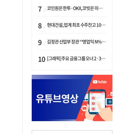
코인원은 한투·OKX, 코빗은 미래에셋…중소 거래소 ‘금융 동맹’ 승부수
현대건설, 업계 최초 수주잔고 100조 돌파…하반기 ‘원전’ 수주 드라이브
김정관 산업부 장관 “‘영업익 N% 성과급’ 지급 반대…주주·투자자 이익 반해”
[그래픽] 주요 금융그룹 오너 2·3세 현황