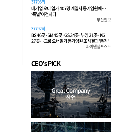
37793회
대기업 오너 일가 407명 계열사 등기임원에…
‘족벌’ 여전하다
부산일보
37792회
BS 46곳·SM 45곳·GS 34곳·부영 31곳·KG
27곳…그룹 오너일가 등기임원 조사결과 '충격'
파이낸셜포스트
CEO's PICK