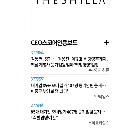
CEO스코어인용보도
37796회
김동관·정기선·정용진·이규호 등 경영 후계자,
핵심 계열사 등기임원 맡아 '책임경영' 앞장
녹색경제신문
37795회
대기업 85곳 오너 일가 407명 등기임원 등재…
이중근 부영 회장 '최다'
SR타임스
37794회
85개 대기업 오너일가 407명 등기임원 등재…
“족벌경영 여전”
스마트타임스