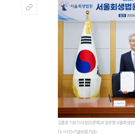
김종호 기보 이사장(오른쪽)과 정준영 서울회생법
다. <사진=기술보증기금>