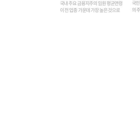
국민
국내 주요 금융지주의 임원 평균연령
의 주
이 전 업종 가운데 가장 높은 것으로
가까
나타났다. 금융업 특유의 경험 중심 인
가 
사와 내부 승진 문화가 이어지면서 10
의 대
년새 임원의 평균연령이 높아졌으며,
평균연령이 60대를 기...