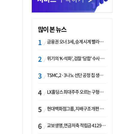
많이 본 뉴스
금융권 오너 3세, 승계 시계 빨라지나…한국투자 ‘속도’·미래에셋·메리츠는 ‘거리두기’
위기의 ‘K-석화’, 검찰 ‘담합’ 수사 착수…“LG·한화·롯데 등 7개 업체, 8개 제품 가격 담합”
TSMC, 2·3나노 선단 공정 칩 생산 가속화…삼성, 파운드리 확장 변수 맞나
LX홀딩스 최대주주 오르는 구형모 사장…계열사 실적 개선 ‘과제’
현대백화점그룹, 지배구조 개편 작업…지주사 행위제한 요건 해소
교보생명, 연금저축 적립금 4129억 증가 ‘1위’…KB라이프는 최대 감소율