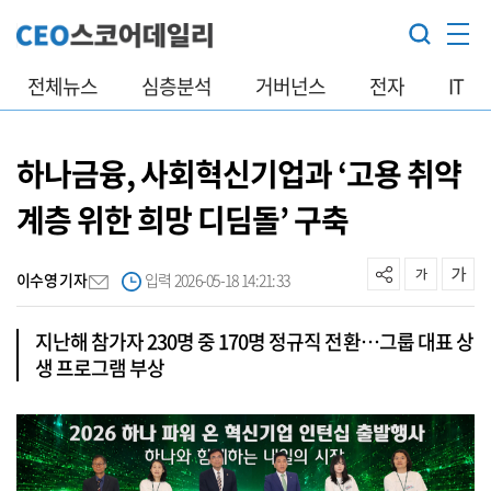
전체뉴스
심층분석
거버넌스
전자
IT
하나금융, 사회혁신기업과 ‘고용 취약
계층 위한 희망 디딤돌’ 구축
이수영 기자
입력 2026-05-18 14:21:33
지난해 참가자 230명 중 170명 정규직 전환…그룹 대표 상
생 프로그램 부상