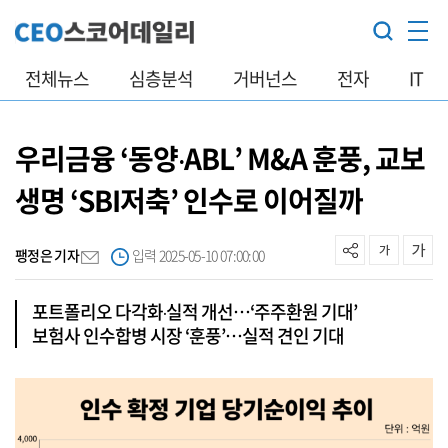
전체뉴스
심층분석
거버넌스
전자
IT
우리금융 ‘동양‧ABL’ M&A 훈풍, 교보
생명 ‘SBI저축’ 인수로 이어질까
팽정은 기자
입력 2025-05-10 07:00:00
포트폴리오 다각화‧실적 개선…‘주주환원 기대’
보험사 인수합병 시장 ‘훈풍’…실적 견인 기대