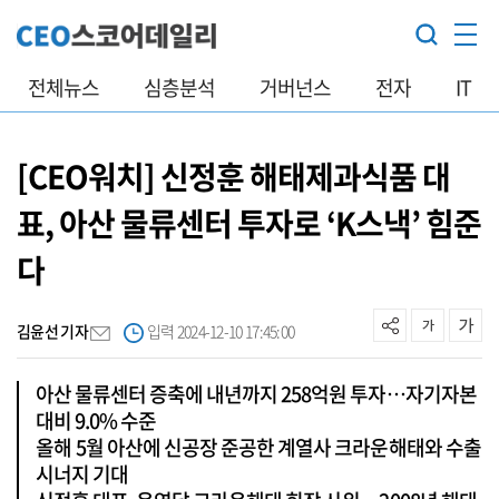
전체뉴스
심층분석
거버넌스
전자
IT
[CEO워치] 신정훈 해태제과식품 대
표, 아산 물류센터 투자로 ‘K스낵’ 힘준
다
김윤선 기자
입력 2024-12-10 17:45:00
아산 물류센터 증축에 내년까지 258억원 투자…자기자본
대비 9.0% 수준
올해 5월 아산에 신공장 준공한 계열사 크라운해태와 수출
시너지 기대