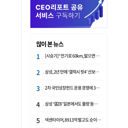
많이 본 뉴스
[시승기] “전기로 60km, 밟으면 462마력”…볼보 XC60 T8의 두 얼굴
삼성, 2년 만에 ‘갤럭시 핏4’ 선보이나…웨어러블 생태계 확장 ‘시동’
2차 국민성장펀드 운용 경쟁에 33개사 몰렸다…신한·하나 등 새 얼굴 대거 합류
삼성 ‘갤Z8’ 일본에서도 물량 동났다…애플 참전 앞두고 선두 수성 ‘시험대’
넥센타이어, 8913억 벌고도 순이익 2억…유럽 세부담에 이익 증발