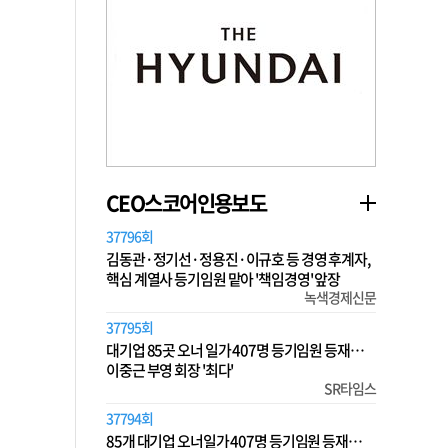
CEO스코어인용보도
37796회
김동관·정기선·정용진·이규호 등 경영 후계자,
핵심 계열사 등기임원 맡아 '책임경영' 앞장
녹색경제신문
37795회
대기업 85곳 오너 일가 407명 등기임원 등재…
이중근 부영 회장 '최다'
SR타임스
37794회
85개 대기업 오너일가 407명 등기임원 등재…