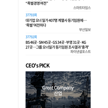
“족벌경영 여전”
스마트타임스
37793회
대기업 오너 일가 407명 계열사 등기임원에…
‘족벌’ 여전하다
부산일보
37792회
BS 46곳·SM 45곳·GS 34곳·부영 31곳·KG
27곳…그룹 오너일가 등기임원 조사결과 '충격'
파이낸셜포스트
CEO's PICK