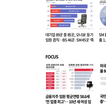
대기업 89곳 중 85곳, 오너家 등기
SM 
임원 겸직…BS 46곳·SM 45곳 ‘족
출 1
벌경영’ 고착화
·3위
FOCUS
외국
율 
국내
가장
반면
융이
국민
금융지주 임원 평균연령 58.6세
기관
충’
‘전 업종 최고’… 10년 새 여성 임