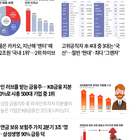
품은 카카오, 지난해 '엔터' 매
고위공직자 車 4대 중 3대는 ‘국
.2조원 '국내 1위'…2위 하이브
산’…절반 ‘현대’·최다 ‘그랜저’
 JYP 순
인 러브콜 받는 금융주… KB금융 지분
80%로 시총 500대 기업 중 1위
 상장 금융지주 중 외국인 투자자 지분율이
 높은 기업은 KB금융인 것으로 나타났다.
 외국인 지분율이 가장 낮은 곳은 메리츠금
었다. 특히 KB금융은 지난달 말 기준 해외
연금 보유 보험주 가치 2분기 3조 ‘껑
투자자 지분율이...
… 삼성생명 90% 급등 덕