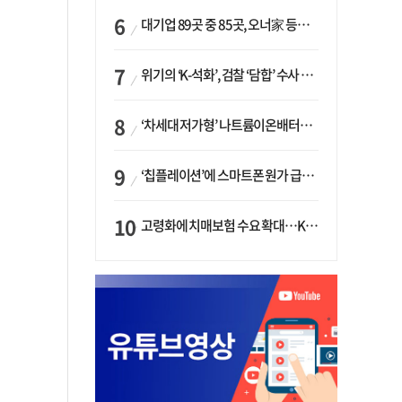
대기업 89곳 중 85곳, 오너家 등기임원 겸직…BS 46곳·SM 45곳 ‘족벌경영’ 고착화
위기의 ‘K-석화’, 검찰 ‘담합’ 수사 착수…“LG·한화·롯데 등 7개 업체, 8개 제품 가격 담합”
‘차세대 저가형’ 나트륨이온배터리 시대 오나…LG화학·에코프로, 상용화 속도낸다
‘칩플레이션’에 스마트폰 원가 급등…삼성전자, ‘엑시노스’ 채택 확대하나
고령화에 치매보험 수요 확대…KB손보·삼성화재가 ‘시장 주도’