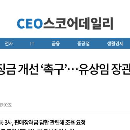
전자
IT
금융
중공업
생활경제
 과징금 개선 ‘촉구’…유상임 장
9:00:22
통 3사, 판매장려금 담합 관련해 조율 요청